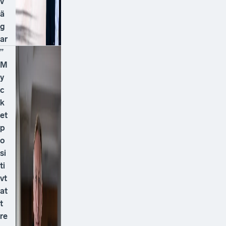
v
ä
g
ar
”
M
y
c
k
et
p
o
si
ti
vt
at
t
re