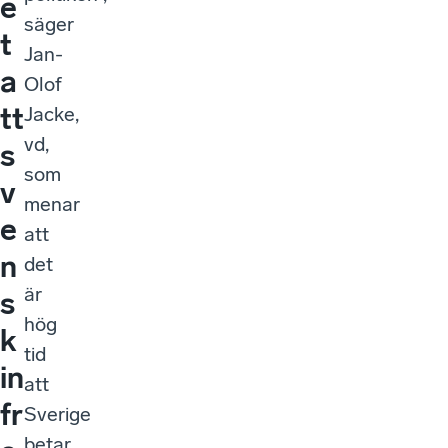
e
säger
t
Jan-
a
Olof
tt
Jacke,
vd,
s
som
v
menar
e
att
n
det
är
s
hög
k
tid
in
att
fr
Sverige
betar