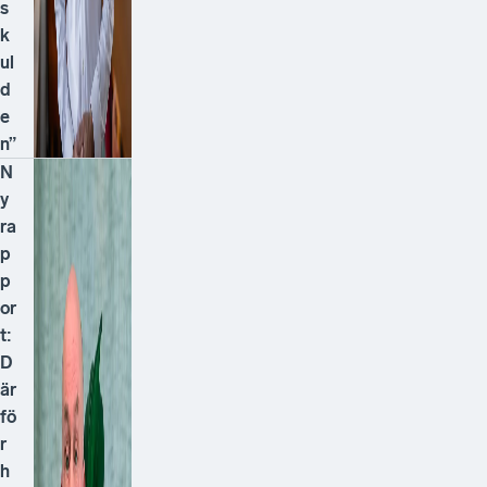
s
k
ul
d
e
n”
N
y
ra
p
p
or
t:
D
är
fö
r
h