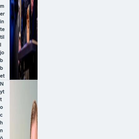
m
er
in
te
til
l
jo
b
b
et
N
yt
t
o
c
h
n
ö