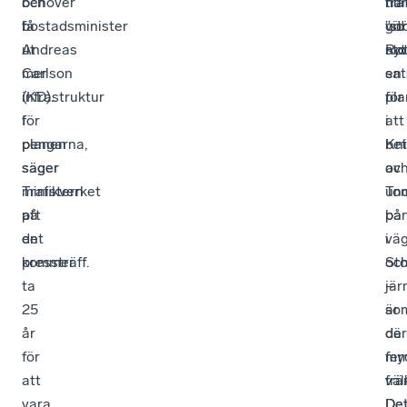
och
behöver
har
tra
nu
bostadsminister
få
”st
vid
gör
Andreas
ut
nyt
Rot
sto
Carlson
mer
en
sat
(KD).
infrastruktur
pla
för
I
för
i
att
planen
pengarna,
Kni
be
säger
säger
oc
av
Trafikverket
ministern
To
und
att
på
ba
på
det
en
i
vä
kommer
pressträff.
St
oc
ta
–
jär
25
so
är
år
de
där
för
fe
my
att
frä
vä
vara
De
De