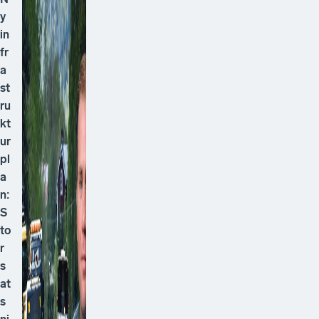
y
in
fr
a
st
ru
kt
ur
pl
a
n:
S
to
r
s
at
s