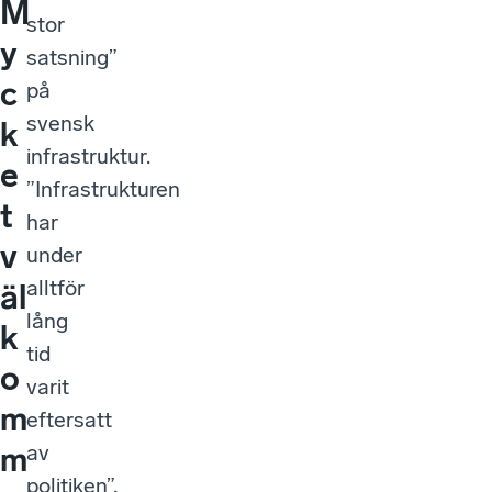
M
stor
y
satsning”
c
på
svensk
k
infrastruktur.
e
”Infrastrukturen
t
har
v
under
alltför
äl
lång
k
tid
o
varit
m
eftersatt
av
m
politiken”,