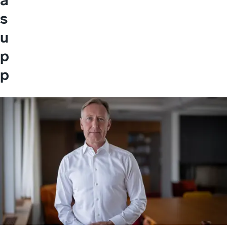
s
u
p
p