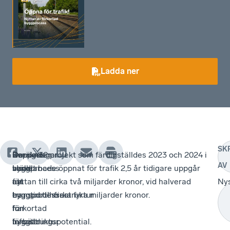
Ladda ner
SK
Rapporten
Sveriges
Beräkningar
Om de 32 projekt som färdigställdes 2023 och 2024 i
AV
handlar
byggprocess
visar
stället hade öppnat för trafik 2,5 år tidigare uppgår
om
för
att
nyttan till cirka två miljarder kronor, vid halverad
Ny
byggprocessen
transportinfrastruktur
en
byggtid till cirka fyra miljarder kronor.
för
har
förkortad
infrastruktur
förbättringspotential.
byggtid