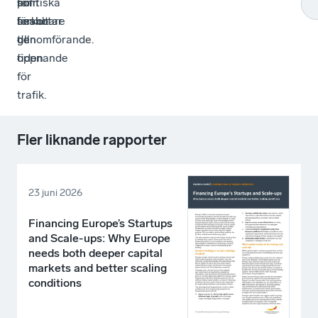
som
politiska
för
förkortar
beslut
snabbare
den
till
genomförande.
tiden.
öppnande
för
trafik.
Fler liknande rapporter
23 juni 2026
Financing Europe’s Startups
and Scale-ups: Why Europe
needs both deeper capital
markets and better scaling
conditions