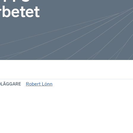
rbetet
Robert Lönn
DLÄGGARE