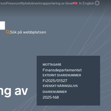
rium
Pressrum
Nyhetsbrev
Inrapportering av löner
In English
r
Sök på webbplatsen
MOTTAGARE
Finansdepartementet
EXTERNT DIARIENUMMER
Fi2025/01527
ng av
SVENSKT NÄRINGSLIVS
DIARIENUMMER
2025-168