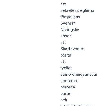
att
sekretessreglerna
förtydligas.
Svenskt
Näringsliv
anser
att
Skatteverket
bör ta
ett
tydligt
samordningsansvar
gentemot
berörda
parter
och