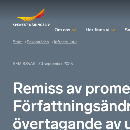
Om oss
Här finns vi
Sa
Start
Sakområden
Infrastruktur​
REMISSVAR
30 september 2025
Remiss av prom
Författningsänd
övertagande av 