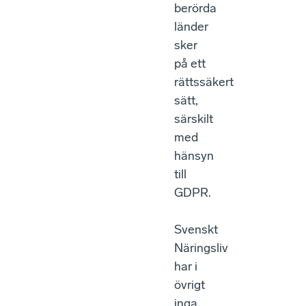
berörda
länder
sker
på ett
rättssäkert
sätt,
särskilt
med
hänsyn
till
GDPR.
Svenskt
Näringsliv
har i
övrigt
inga