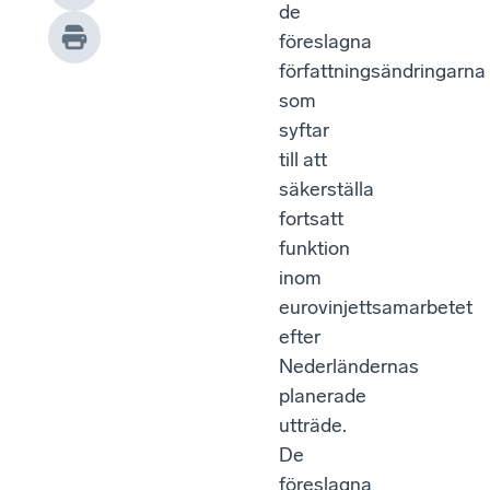
de
föreslagna
författningsändringarna
som
syftar
till att
säkerställa
fortsatt
funktion
inom
eurovinjettsamarbetet
efter
Nederländernas
planerade
utträde.
De
föreslagna