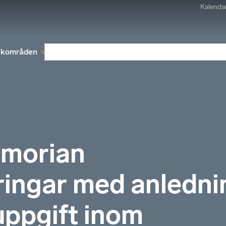
Kalenda
kområden
Medlemskap
Rapporter och remissva
emorian
ringar med anledni
uppgift inom