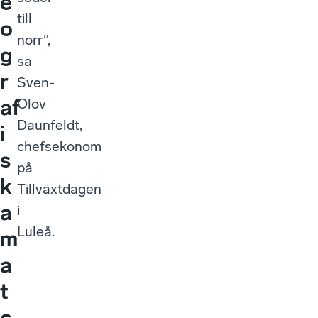
e
till
o
norr”,
g
sa
r
Sven-
af
Olov
Daunfeldt,
i
chefsekonom
s
på
k
Tillväxtdagen
a
i
Luleå.
m
a
t
c