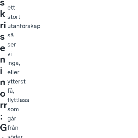
s
ett
k
stort
ri
utanförskap
s
så
ser
e
vi
n
inga,
i
eller
n
ytterst
få,
o
flyttlass
rr
som
:
går
G
från
söder