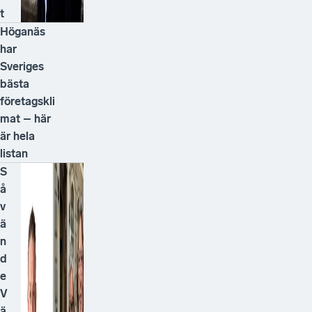
t
Höganäs
har
Sveriges
bästa
företagskli
mat – här
är hela
listan
S
å
v
ä
n
d
e
V
ä