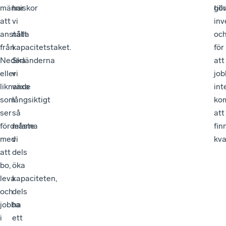
människor
har
gö
till
att
vi
inv
anställa
nått
oc
från
kapacitetstaket.
för
Nederländerna
Ska
att
eller
vi
jo
liknande
växa
int
som
långsiktigt
ko
ser
så
att
fördelarna
måste
fin
med
vi
kva
att
dels
bo,
öka
leva
kapaciteten,
och
dels
jobba
ha
i
ett