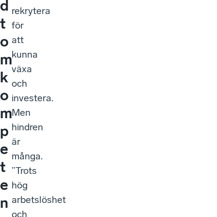
d
rekrytera
t
för
o
att
kunna
m
växa
k
och
o
investera.
m
Men
hindren
p
är
e
många.
t
”Trots
e
hög
arbetslöshet
n
och