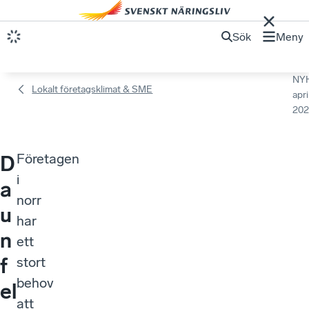
Sök
Meny
NY
Lokalt företagsklimat & SME
apri
202
Företagen
D
i
a
norr
u
har
n
ett
f
stort
behov
el
att