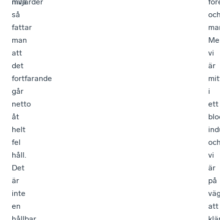
nivå.
miljarder
fö
så
oc
fattar
ma
man
Me
att
vi
det
är
fortfarande
mit
går
i
netto
ett
åt
blo
helt
ind
fel
oc
håll.
vi
Det
är
är
på
inte
vä
en
att
hållbar
kl