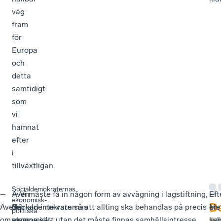
väg
fram
för
Europa
och
detta
samtidigt
som
vi
hamnat
efter
i
tillväxtligan.
Socialdemokraternas
–
Även
–
– Vi måste få in någon form av avvägning i lagstiftning,
Eft
–
ekonomisk-
D
Även
Socialdemokraternas
När
det kan inte vara så att allting ska behandlas på precis
en
Me
politiska
om
ekonomisk-
man
samma sätt utan det måste finnas samhällsintresse.
livl
se