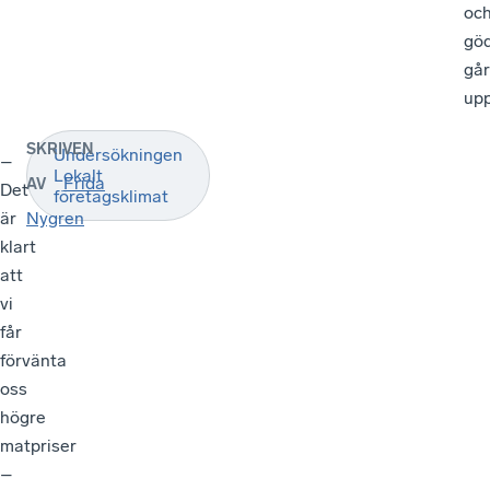
oc
gö
går
upp
SKRIVEN
Undersökningen
–
Lokalt
Frida
AV
Det
företagsklimat
är
Nygren
klart
att
vi
får
förvänta
oss
högre
matpriser
–