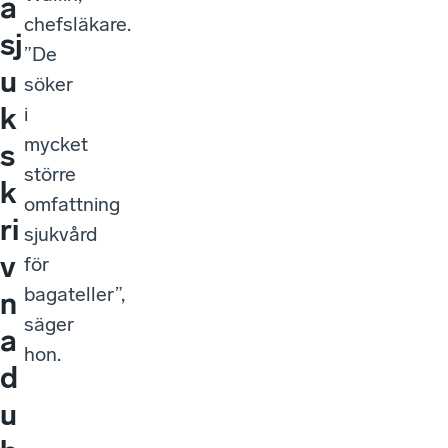
a
chefsläkare.
sj
”De
u
söker
k
i
mycket
s
större
k
omfattning
ri
sjukvård
v
för
bagateller”,
n
säger
a
hon.
d
u