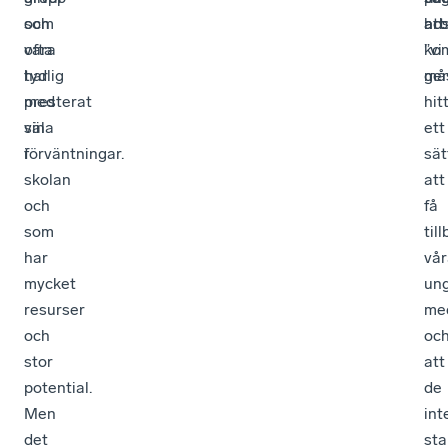
och
som
ho
att
arb
vara
ofta
ko
”vi
tydlig
har
gen
må
med
presterat
hit
sina
väl
ett
förväntningar.
i
sät
skolan
att
och
få
som
til
har
vår
mycket
un
resurser
me
och
oc
stor
att
potential.
de
Men
int
det
sta