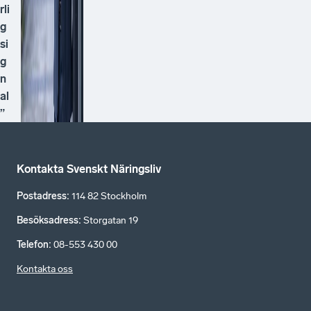
rli
g
si
g
n
al
”
Kontakta Svenskt Näringsliv
Postadress
:
114 82 Stockholm
Besöksadress
:
Storgatan 19
Telefon
:
08-553 430 00
Kontakta oss