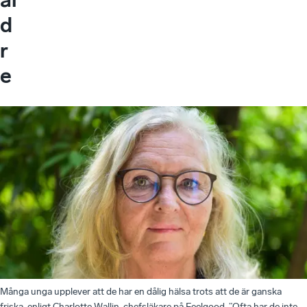
d
r
e
Många unga upplever att de har en dålig hälsa trots att de är ganska
friska, enligt Charlotte Wallin, chefsläkare på Feelgood. ”Ofta har de inte