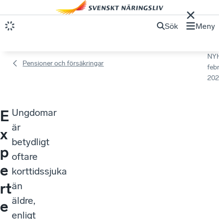
Sök
Meny
NY
Pensioner och försäkringar
febr
202
Ungdomar
E
är
x
betydligt
p
oftare
e
korttidssjuka
rt
än
äldre,
e
enligt