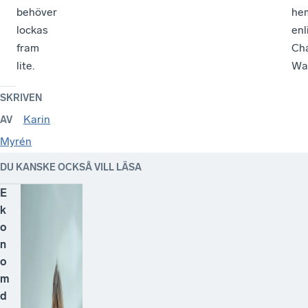
behöver
he
lockas
enl
fram
Cha
lite.
Wal
SKRIVEN
Karin
AV
Myrén
DU KANSKE OCKSÅ VILL LÄSA
E
k
o
n
o
m
d