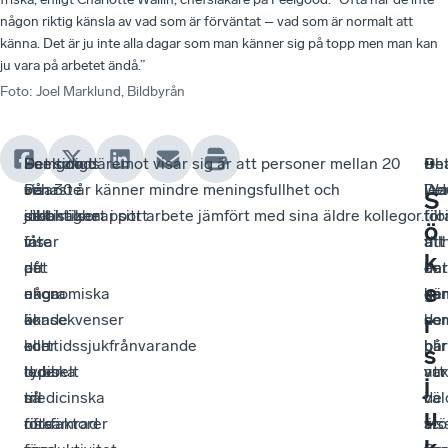
någon riktig känsla av vad som är förväntat – vad som är normalt att
känna. Det är ju inte alla dagar som man känner sig på topp men man kan
ju vara på arbetet ändå.”
Foto
:
Joel Marklund, Bildbyrån
Feelgoods
–
Samtidigt
Det som däremot visar sig är att personer mellan 20
Cha
–
De
”
senaste
På
visar
och 30 år känner mindre meningsfullhet och
Wal
De
led
S
jobbhälsorapport
sikt
statistiken
delaktighet i sitt arbete jämfört med sina äldre kollegor.
tro
för
till
ö
visar
får
inte
att
till
att
k
att
det
på
det
en
ba
e
unga
ekonomiska
några
ka
gen
när
är
konsekvenser
ökade
be
so
de
r
korttidssjukfrånvarande
och
eller
på
har
blir
s
dubbelt
leder
typiska
att
var
vu
j
så
till
medicinska
de
väl
i
u
ofta
försämrad
riskfaktorer
är
stö
vis