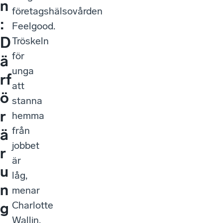
n
företagshälsovården
:
Feelgood.
D
Tröskeln
för
ä
unga
rf
att
ö
stanna
r
hemma
från
ä
jobbet
r
är
u
låg,
n
menar
Charlotte
g
Wallin,