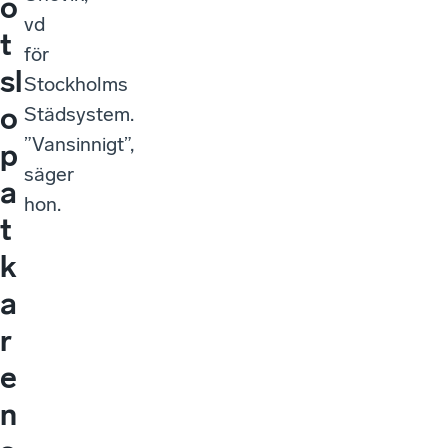
o
vd
t
för
sl
Stockholms
o
Städsystem.
”Vansinnigt”,
p
säger
a
hon.
t
k
a
r
e
n