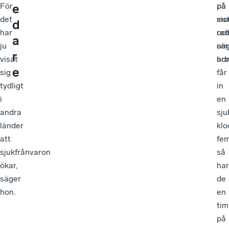
För
på
på
e
det
sis
mo
d
har
rad
oc
a
ju
sä
om
r
visat
hon
arb
e
sig
får
tydligt
in
i
en
andra
sju
länder
klo
att
fe
sjukfrånvaron
så
ökar,
har
säger
de
hon.
en
ti
på