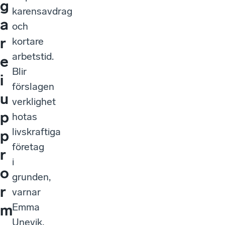
g
karensavdrag
a
och
r
kortare
arbetstid.
e
Blir
i
förslagen
u
verklighet
p
hotas
livskraftiga
p
företag
r
i
o
grunden,
r
varnar
Emma
m
Unevik,