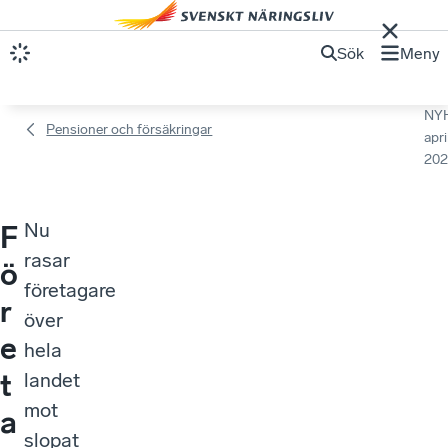
Sök
Meny
NY
Pensioner och försäkringar
apri
202
Nu
F
rasar
ö
företagare
r
över
e
hela
t
landet
mot
a
slopat