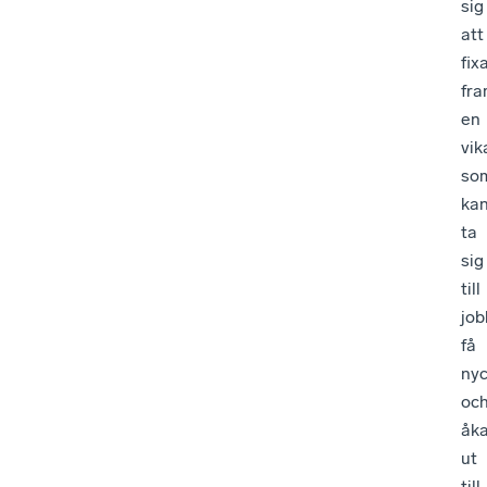
sig
att
fix
fr
en
vik
so
ka
ta
sig
till
job
få
nyc
oc
åk
ut
till