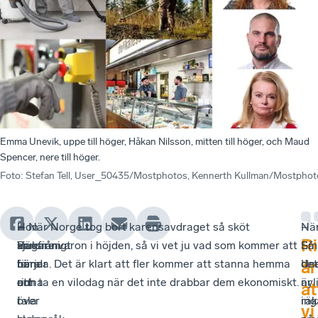
Emma Unevik, uppe till höger, Håkan Nilsson, mitten till höger, och Maud
Spencer, nere till höger.
Foto
:
Stefan Tell, User_50435/Mostphotos, Kennerth Kullman/Mostphot
–
Hon
–
– När Norge tog bort karensavdraget så sköt
Nä
–
R
Vansinnigt
är
Bägaren
sjukfrånvaron i höjden, så vi vet ju vad som kommer att
Em
Så
för
bara
börjar
hända. Det är klart att fler kommer att stanna hemma
Un
det
är
att
en
rinna
och ta en vilodag när det inte drabbar dem ekonomiskt.
nyl
är
at
tala
i
över
rä
ing
vi