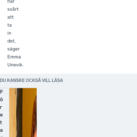
har
svårt
att
ta
in
det,
säger
Emma
Unevik.
DU KANSKE OCKSÅ VILL LÄSA
F
ö
r
e
t
a