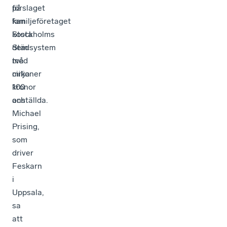
på
förslaget
familjeföretaget
kan
Stockholms
kosta
Städsystem
dem
med
två
cirka
miljoner
100
kronor
anställda.
och
Michael
Prising,
som
driver
Feskarn
i
Uppsala,
sa
att