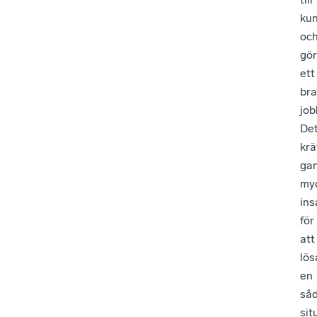
ku
oc
gö
ett
bra
job
De
krä
ga
my
ins
för
att
lös
en
så
sit