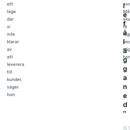
ett
exi
l
läge
Må
e
där
sku
f
vi
få
å
inte
läg
l
klarar
ned
av
sä
ä
att
hon
g
leverera
g
till
a
kunder,
n
säger
e
hon.
d
”