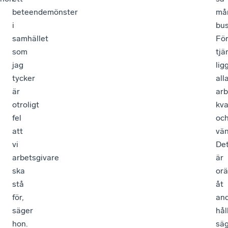
beteendemönster
må
i
bus
samhället
Fö
som
tj
jag
lig
tycker
all
är
arb
otroligt
kva
fel
oc
att
vän
vi
De
arbetsgivare
är
ska
orä
stå
åt
för,
an
säger
hål
hon.
sä