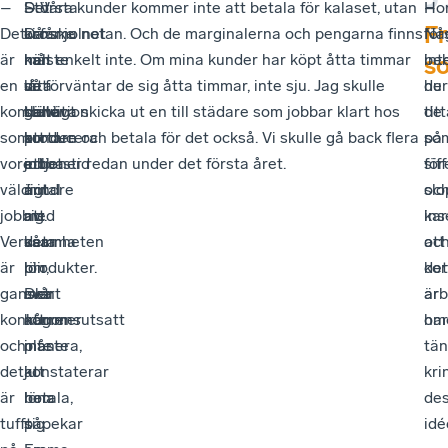
–
Största
–
Det
– Våra kunder kommer inte att betala för kalaset, utan
Ho
–
Fr
Det
orosmolnet
Då
kanske
vi får ju notan. Och de marginalerna och pengarna finns
för
Nå
är
när
måste
kan
helt enkelt inte. Om mina kunder har köpt åtta timmar
int
be
so
en
det
vi
låta
så förväntar de sig åtta timmar, inte sju. Jag skulle
hur
de
kombination
gäller
sluta
trevligt
behöva skicka ut en till städare som jobbar klart hos
de
tit
som
kortare
producera
att
kunden och betala för det också. Vi skulle gå back flera
so
på
vore
arbetstid
ett
jobba
miljoner redan under det första året.
för
sif
väldigt
är
antal
mindre
slo
oc
jobbig.
att
av
med
ka
ins
Verksamheten
det
våra
samma
oc
att
är
blir
produkter.
lön,
kor
det
ganska
svårt
Det
men
arb
är
konkurrensutsatt
att
kommer
någon
har
omö
och
planera,
inte
måste
tän
det
konstaterar
att
ju
kri
är
hon.
löna
betala,
de
tufft
sig
påpekar
idé