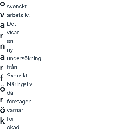
o
svenskt
v
arbetsliv.
a
Det
visar
r
en
n
ny
a
undersökning
r
från
Svenskt
f
Näringsliv
ö
där
r
företagen
ö
varnar
för
k
ökad