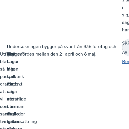
i
sig,
sä
han
SK
–
I
–
–
Undersökningen bygger på svar från 836 företag och
AV
Utfallet
Norge
Jag
Det
genomfördes mellan den 21 april och 8 maj.
blev
finns
har
säger
Be
så
ingen
inte
sig
pass
självrisk
hört
självt
dramatiskt
för
någon
att
att
den
säga
alla
vi
anställde
att
sådana
som
utan
norrmän
här
samhälle
en
skulle
åtgärder
tvingades
sjukersättning
vara
kokar
att
på
sjukare
ner