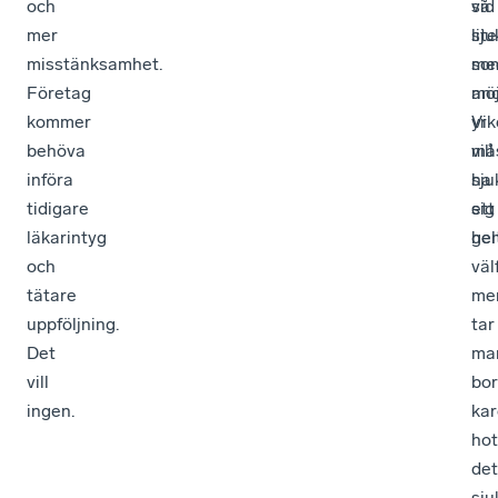
och
vid
så
mer
sj
lite
misstänksamhet.
me
so
Företag
an
möj
kommer
yrk
Vi
behöva
må
vill
införa
sju
ha
tidigare
sig
ett
läkarintyg
hel
ge
och
väl
tätare
me
uppföljning.
tar
Det
ma
vill
bor
ingen.
ka
hot
det
sju