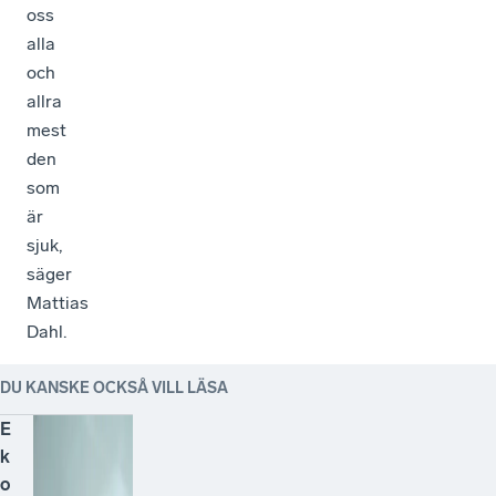
oss
alla
och
allra
mest
den
som
är
sjuk,
säger
Mattias
Dahl.
DU KANSKE OCKSÅ VILL LÄSA
E
k
o