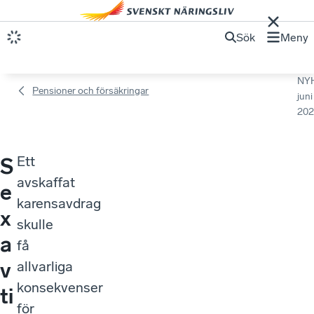
Sök
Meny
NY
Pensioner och försäkringar
juni
202
Ett
S
avskaffat
e
karensavdrag
x
skulle
a
få
v
allvarliga
konsekvenser
ti
för