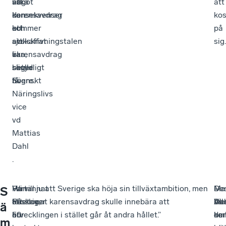
vilka
att
något
att
konsekvenser
den
karensavdrag
kos
ett
kommer
och
på
avskaffat
att
sjukskrivningstalen
sig.
karensavdrag
öka,
var
skulle
säger
betydligt
få.
Svenskt
högre.
Näringslivs
vice
vd
Mattias
Dahl
.
Han
–
Vartannat
”Vi vill ju att Sverige ska höja sin tillväxtambition, men
De
–
Mat
–
S
beskriver
På
företag,
ett slopat karensavdrag skulle innebära att
me
All
Da
Vi
ä
hur
en
50
utvecklingen i stället går åt andra hållet.”
om
de
kon
har
m