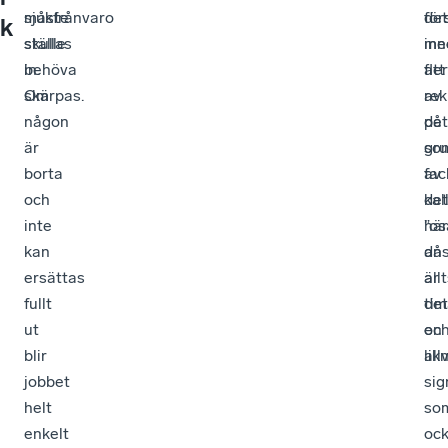
måste
sjukfrånvaro
det
för
k
ställas
skulle
inn
me
in.
behöva
fler
att
Om
skärpas.
av
rek
någon
det
på
är
so
gr
borta
fac
av
och
kal
det
inte
”os
här
kan
ans
då
ersättas
all
är
fullt
tim
det
ut
oc
en
blir
lik
all
jobbet
sig
helt
so
enkelt
oc