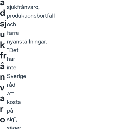
a
sjukfrånvaro,
d
produktionsbortfall
sj
och
u
färre
nyanställningar.
k
”Det
fr
har
å
inte
n
Sverige
råd
v
att
a
kosta
r
på
o
sig”,
säger