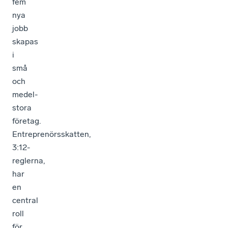
fem
nya
jobb
skapas
i
små
och
medel­
stora
företag.
Entreprenörsskatten,
3:12­-
reglerna,
har
en
central
roll
för