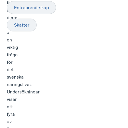
företagen
Entreprenörskap
och
deras
ägare
Skatter
är
en
viktig
fråga
för
det
svenska
näringslivet.
Undersökningar
visar
att
fyra
av