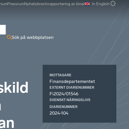
rium
Pressrum
Nyhetsbrev
Inrapportering av löner
In English
r
Sök på webbplatsen
MOTTAGARE
Finansdepartementet
kild
EXTERNT DIARIENUMMER
Fi2024/01546
a
SVENSKT NÄRINGSLIVS
DIARIENUMMER
2024-104
lan