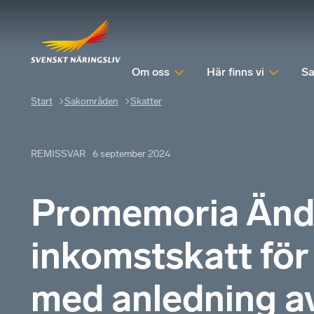
Om oss
Här finns vi
Sa
Start
Sakområden
Skatter
REMISSVAR
6 september 2024
Promemoria Ändri
inkomstskatt för
med anledning av 