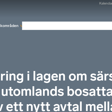
Kalenda
kområden
Medlemskap
Rapporter och remissva
ng i lagen om särs
 utomlands bosatt
ett nytt avtal mel