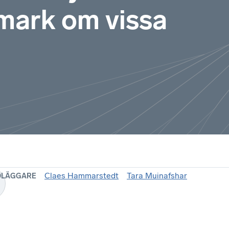
mark om vissa
Claes Hammarstedt
Tara Muinafshar
DLÄGGARE