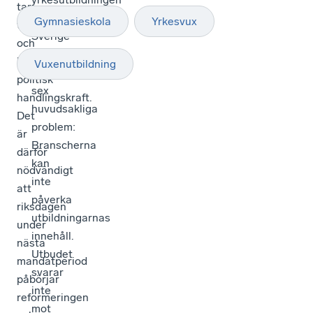
tar
i
Gymnasieskola
Yrkesvux
tid
Sverige
och
lider
kräver
Vuxenutbildning
av
politisk
sex
handlingskraft.
huvudsakliga
Det
problem:
är
Branscherna
därför
kan
nödvändigt
inte
att
påverka
riksdagen
utbildningarnas
under
innehåll.
nästa
Utbudet
mandatperiod
svarar
påbörjar
inte
reformeringen
mot