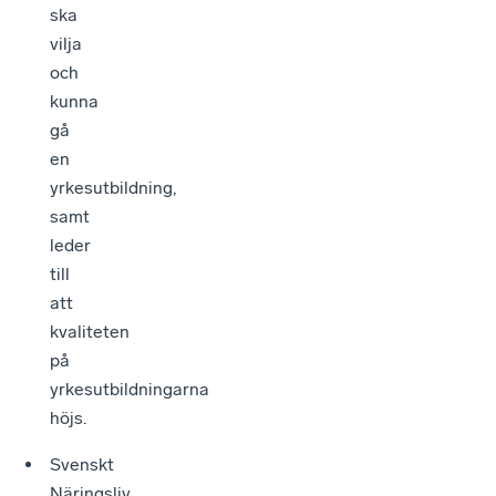
ska
vilja
och
kunna
gå
en
yrkesutbildning,
samt
leder
till
att
kvaliteten
på
yrkesutbildningarna
höjs.
Svenskt
Näringsliv