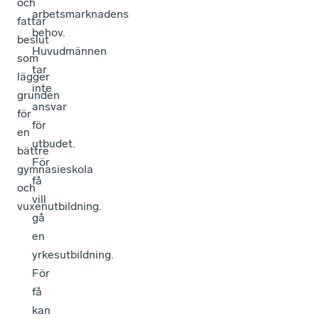
och
arbetsmarknadens
fattar
behov.
beslut
Huvudmännen
som
tar
lägger
inte
grunden
ansvar
för
för
en
utbudet.
bättre
För
gymnasieskola
få
och
vill
vuxenutbildning.
gå
en
yrkesutbildning.
För
få
kan