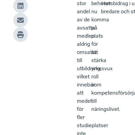
stor
behöver
statsbidrag i up
andel
nu
bredare och st
av de
komma
avsatta
på
medlen
plats
aldrig
för
omsatta
att
till
stärka
utbildning,
yrkesvux
vilket
roll
innebär
som
att
kompetensförsörj
medel
till
för
näringslivet.
fler
studieplatser
inte