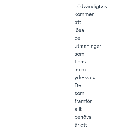
nödvändigtvis
kommer
att
lösa
de
utmaningar
som
finns
inom
yrkesvux.
Det
som
framför
allt
behövs
är ett