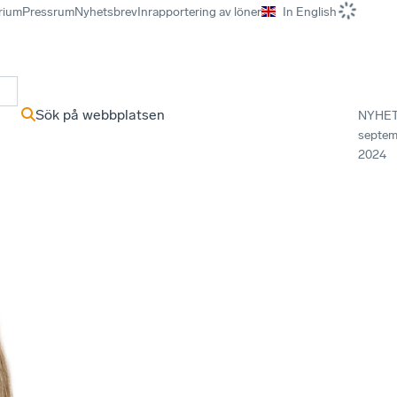
rium
Pressrum
Nyhetsbrev
Inrapportering av löner
In English
r
Sök på webbplatsen
NYHE
septem
2024