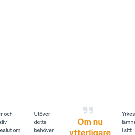
er och
Utöver
Yrke
Om nu
liv
detta
lämn
eslut om
behöver
i sitt
ytterligare