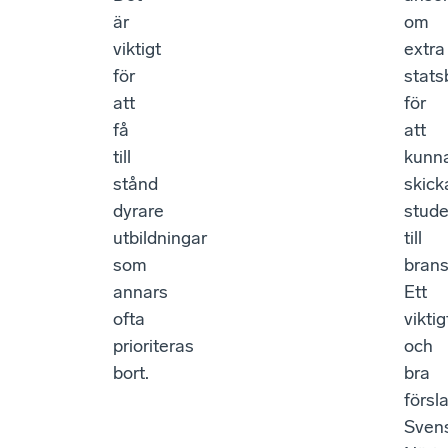
är
om
viktigt
extra
för
stats
att
för
få
att
till
kunn
stånd
skick
dyrare
stud
utbildningar
till
som
brans
annars
Ett
ofta
viktig
prioriteras
och
bort.
bra
försl
Sven