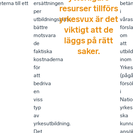
terna till ett
ersättningen
betä
resurser tillförs
per
i
yrkesvux är det
utbildningsplats
våras
bättre
försl
viktigt att de
motsvara
om
läggs på rätt
de
att
saker.
faktiska
utbil
kostnaderna
inom
för
Yrkes
att
(påg
bedriva
förs
en
i
viss
Natio
typ
yrkes
av
ska
yrkesutbildning.
kunn
Det
ansö