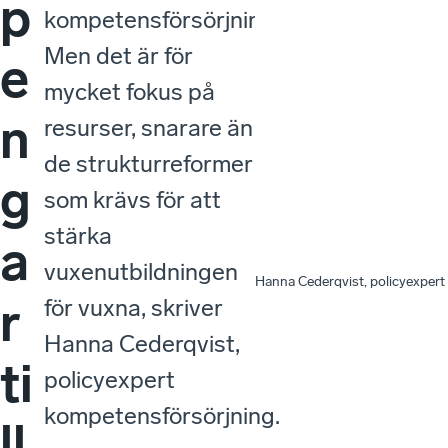
p
kompetensförsörjning.
Men det är för
e
mycket fokus på
n
resurser, snarare än
de strukturreformer
g
som krävs för att
stärka
a
vuxenutbildningen
Hanna Cederqvist, policyexpert
r
för vuxna, skriver
Hanna Cederqvist,
ti
policyexpert
kompetensförsörjning.
ll