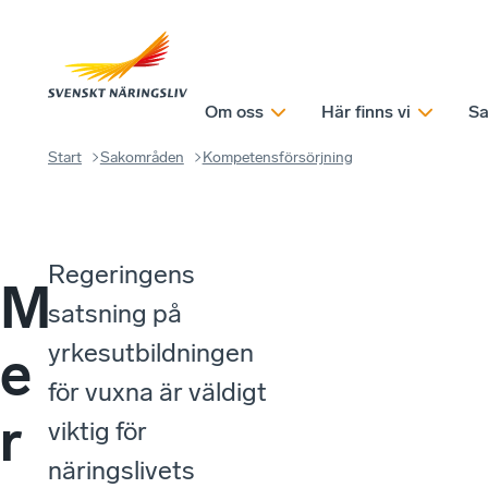
Om oss
Här finns vi
Sa
Start
Sakområden
Kompetensförsörjning
Regeringens
M
satsning på
yrkesutbildningen
e
för vuxna är väldigt
r
viktig för
näringslivets