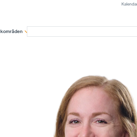
Kalenda
kområden
Medlemskap
Rapporter och remissva