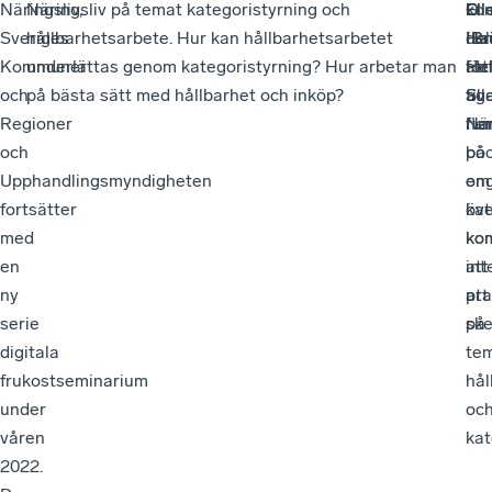
Näringsliv,
Näringsliv på temat kategoristyrning och
O
ko
Ell
Sveriges
hållbarhetsarbete. Hur kan hållbarhetsarbetet
´Br
del
Ha
Kommuner
underlättas genom kategoristyrning? Hur arbetar man
för
att
Hel
och
på bästa sätt med hållbarhet och inköp?
till
äg
Sv
Regioner
fle
ru
När
och
bö
på
Upphandlingsmyndigheten
om
eng
fortsätter
kat
öve
med
ko
ko
en
att
int
ny
pra
att
serie
på
ske
digitala
te
frukostseminarium
hål
under
oc
våren
kat
2022.