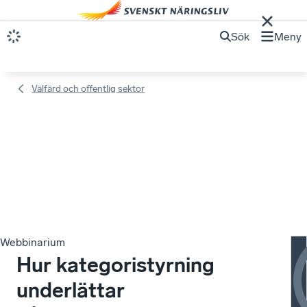
Sök
Meny
Välfärd och offentlig sektor
Webbinarium
Se
Hur kategoristyrning
4:
underlättar
Hu