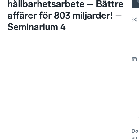
hållbarhetsarbete – Bättre
ka
affärer för 803 miljarder! –
un
Seminarium 4
hå
Do
ku