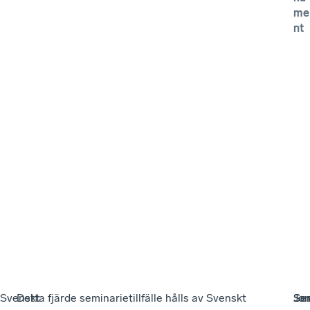
me
nt
Svenskt
Detta fjärde seminarietillfälle hålls av Svenskt
J
Sem
Sem
o