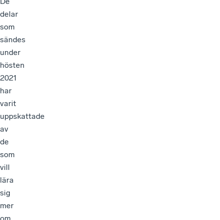
De
delar
som
sändes
under
hösten
2021
har
varit
uppskattade
av
de
som
vill
lära
sig
mer
om