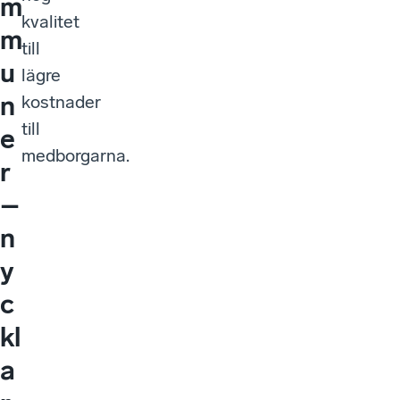
m
kvalitet
m
till
u
lägre
n
kostnader
till
e
medborgarna.
r
–
n
y
c
kl
a