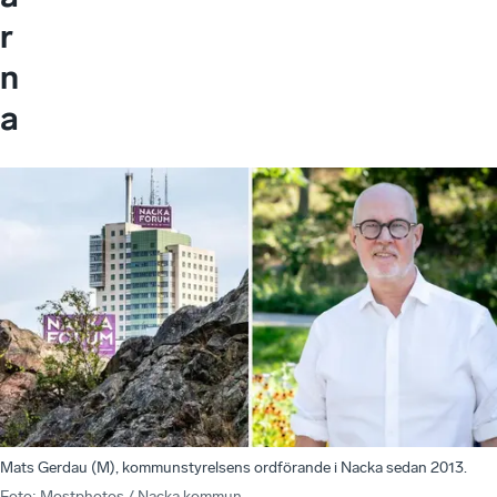
r
n
a
Mats Gerdau (M), kommunstyrelsens ordförande i Nacka sedan 2013.
Foto
:
Mostphotos / Nacka kommun