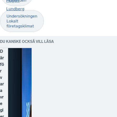
i välfärden
Hugert
Lundberg
Undersökningen
Lokalt
företagsklimat
DU KANSKE OCKSÅ VILL LÄSA
D
är
fö
r
v
ar
a
vr
e
gl
er