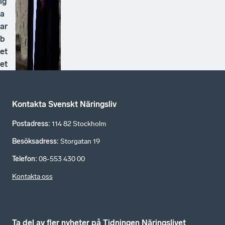
ig
a
ar
b
et
et
Kontakta Svenskt Näringsliv
Postadress
:
114 82 Stockholm
Besöksadress
:
Storgatan 19
Telefon
:
08-553 430 00
Kontakta oss
Ta del av fler nyheter på Tidningen Näringslivet