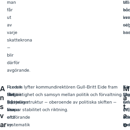
man
till
stä
får
kon
bå
ut
ve
kva
av
sä
oc
varje
han
ans
skattekrona
–
blir
därför
avgörande.
Fredrik
–
–
I Lerum lyfter kommundirektören Gull-Britt Eide fram
Fö
–
Sa
A
M
Pallin
Det
Mindre
långsiktighet och samsyn mellan politik och förvaltning.
Ma
Dig
vis
n
ä
(L),
måste
kommuner
En tydlig struktur – oberoende av politiska skiften –
Ge
är
erf
s
t
vice
finnas
har
skapar stabilitet och riktning.
(M)
ett
att
v
a
ordförande
en
ofta
ko
an
eff
ar
o
i
systematik
en
ord
ver
ko