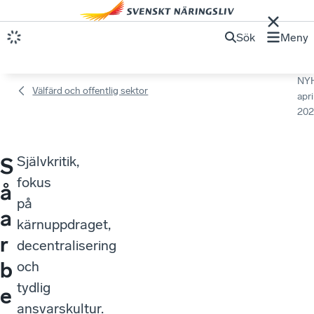
Sök
Meny
NY
Välfärd och offentlig sektor
apri
202
Självkritik,
S
fokus
å
på
a
kärnuppdraget,
r
decentralisering
b
och
tydlig
e
ansvarskultur.