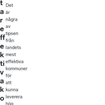
t
Det
a
är
r
några
av
e
tipsen
ff
från
e
landets
k
mest
effektiva
ti
kommuner
v
för
a
att
k
kunna
leverera
o
hög