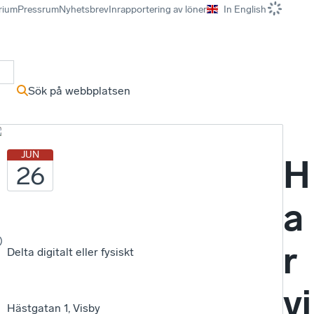
rium
Pressrum
Nyhetsbrev
Inrapportering av löner
In English
r
Sök på webbplatsen
m
JUN
H
26
a
r
Delta digitalt eller fysiskt
vi
Hästgatan 1, Visby