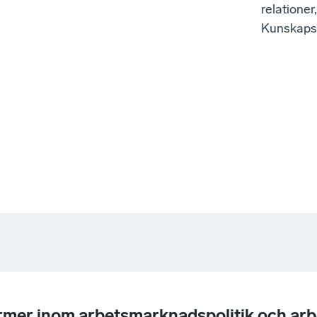
relationer
Kunskaps
eformer inom arbetsmarknadspolitik och ar