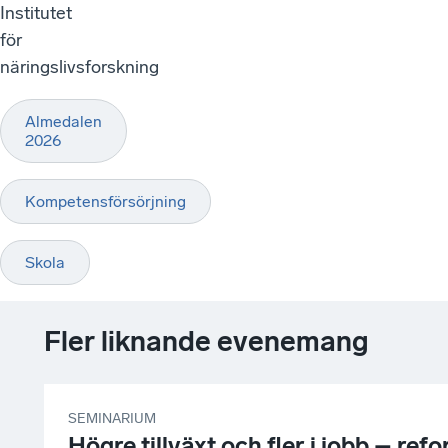
Institutet
för
näringslivsforskning
Almedalen
2026
Kompetensförsörjning
Skola
Fler liknande evenemang
SEMINARIUM
Högre tillväxt och fler i jobb – r