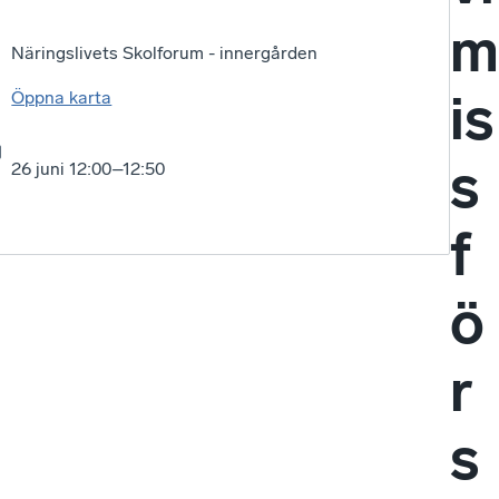
m
Näringslivets Skolforum - innergården
is
Öppna karta
s
26 juni 12:00–12:50
f
ö
r
s