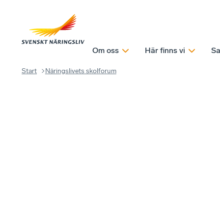
Om oss
Här finns vi
Sa
Start
Näringslivets skolforum