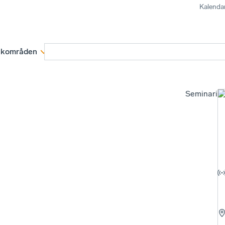
Kalenda
kområden
Medlemskap
Rapporter och remissva
Seminariu