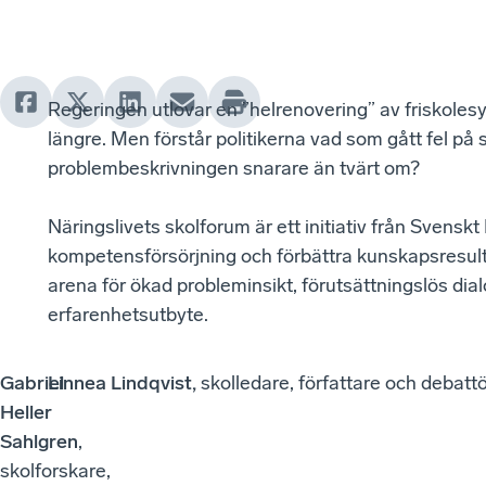
Regeringen utlovar en ”helrenovering” av friskoles
längre. Men förstår politikerna vad som gått fel på
problembeskrivningen snarare än tvärt om?
Näringslivets skolforum är ett initiativ från Svenskt
kompetensförsörjning och förbättra kunskapsresulta
arena för ökad probleminsikt, förutsättningslös dialo
erfarenhetsutbyte.
Gabriel
Linnea Lindqvist,
skolledare, författare och debatt
Heller
Sahlgren
,
skolforskare,