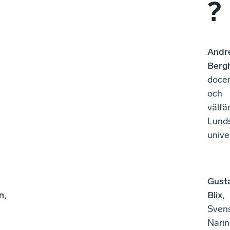
?
Andr
Berg
doce
och
välfä
Lund
unive
Gust
n,
Blix,
Sven
Närin