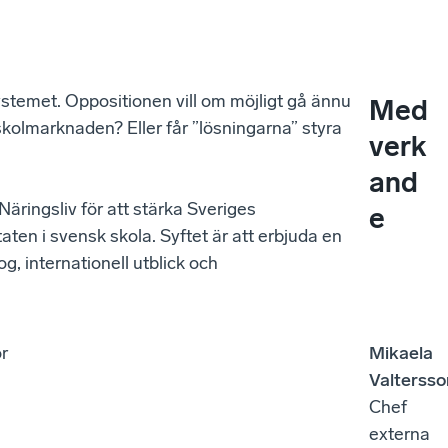
ystemet. Oppositionen vill om möjligt gå ännu
Med
 skolmarknaden? Eller får ”lösningarna” styra
verk
and
 Näringsliv för att stärka Sveriges
e
ten i svensk skola. Syftet är att erbjuda en
g, internationell utblick och
ör
Mikaela
Valtersso
Chef
externa