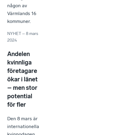
någon av
Värmlands 16
kommuner.
NYHET
–
8 mars
2024
Andelen
kvinnliga
företagare
ökar i länet
– men stor
potential
för fler
Den 8 mars är
internationella
kvinnodagen.