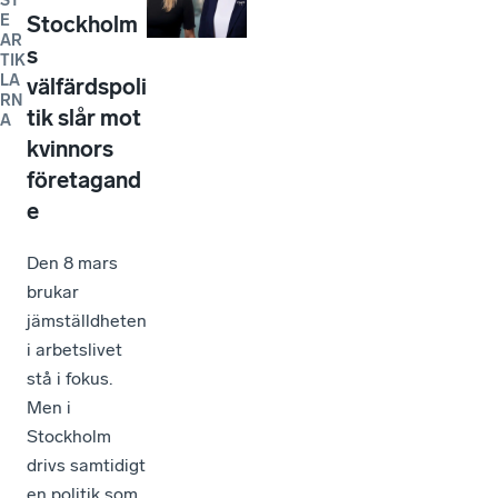
ST
E
Stockholm
AR
s
TIK
LA
välfärdspoli
RN
tik slår mot
A
kvinnors
företagand
e
Den 8 mars
brukar
jämställdheten
i arbetslivet
stå i fokus.
Men i
Stockholm
drivs samtidigt
en politik som