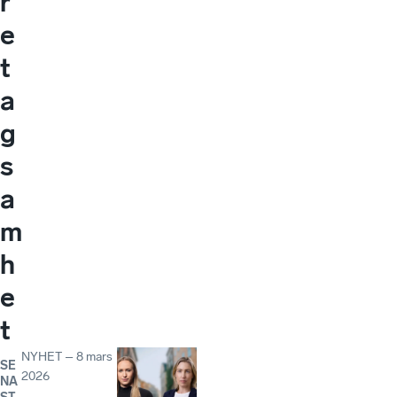
r
e
t
a
g
s
a
m
h
e
t
NYHET
–
8 mars
SE
2026
NA