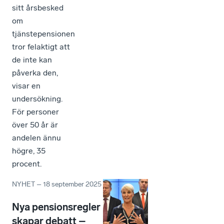
sitt årsbesked
om
tjänstepensionen
tror felaktigt att
de inte kan
påverka den,
visar en
undersökning.
För personer
över 50 år är
andelen ännu
högre, 35
procent.
NYHET
–
18 september 2025
Nya pensionsregler
skapar debatt –