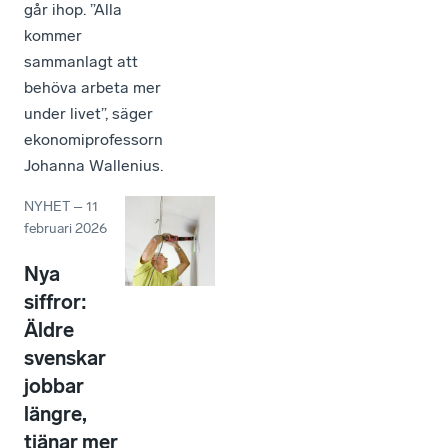
går ihop. ”Alla
kommer
sammanlagt att
behöva arbeta mer
under livet”, säger
ekonomiprofessorn
Johanna Wallenius.
NYHET
–
11
februari 2026
Nya
siffror:
Äldre
svenskar
jobbar
längre,
tjänar mer