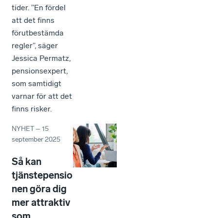
tider. ”En fördel
att det finns
förutbestämda
regler”, säger
Jessica Permatz,
pensionsexpert,
som samtidigt
varnar för att det
finns risker.
NYHET
–
15
september 2025
Så kan
tjänstepensio
nen göra dig
mer attraktiv
som