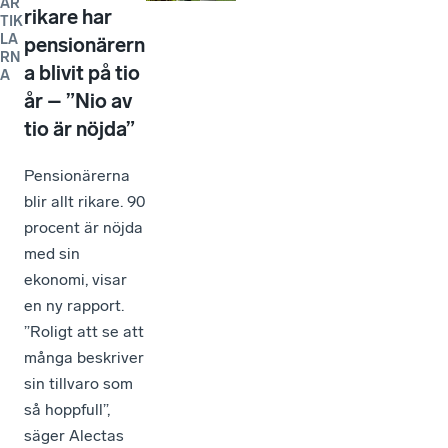
AR
rikare har
TIK
LA
pensionärern
RN
a blivit på tio
A
år – ”Nio av
tio är nöjda”
Pensionärerna
blir allt rikare. 90
procent är nöjda
med sin
ekonomi, visar
en ny rapport.
”Roligt att se att
många beskriver
sin tillvaro som
så hoppfull”,
säger Alectas