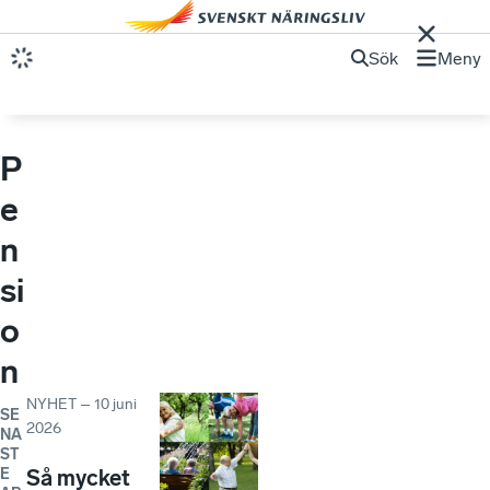
Sök
Meny
P
e
n
si
o
n
NYHET
–
10 juni
SE
2026
NA
ST
E
Så mycket