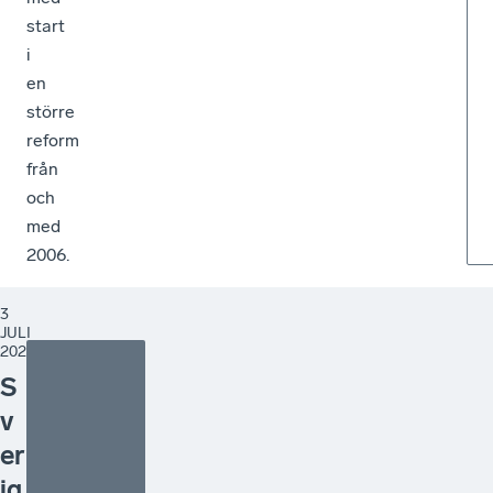
start
i
en
större
reform
från
och
med
2006.
3
JULI
2026
S
v
er
ig