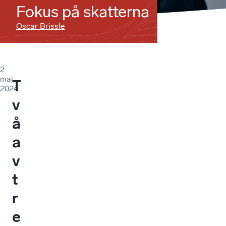
Fokus på skatterna
Oscar Brissle
2
maj
T
2024
v
å
a
v
t
r
e