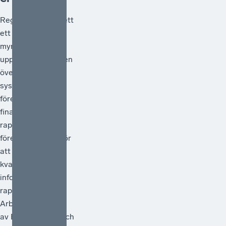
Regeringen har gett
ett antal
myndigheter i
uppdrag att göra en
översyn av
systemet för
företagens
finansiella
rapportering och
föreslå åtgärder för
att förstärka
kvaliteten i den
information som
rapporteras.
Arbetet ska ledas
av Bolagsverket och