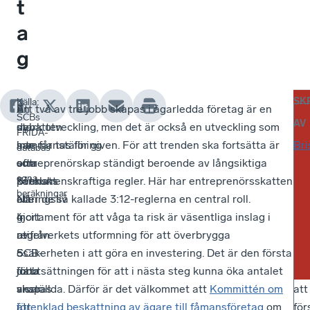
t
a
g
SK
Källa:
I
En
Att två av tre jobb skapas i ägarledda företag är en
Reg
SCBs
AV
debatten
ny
stark utveckling, men det är också en utveckling som
so
FRIDA-
har
sammanställning
inte får tas för given. För att trenden ska fortsätta är
om
Bri
databas
ofta
som
entreprenörskap ständigt beroende av långsiktiga
en
och
egna
påtalats
Svenskt
konkurrenskraftiga regler. Här har entreprenörsskatten
be
beräkningar
att
Näringsliv
eller de så kallade 3:12-reglerna en central roll.
för
4
gjort
Incitament för att våga ta risk är väsentliga inslag i
oc
av
utifrån
regelverkets utformning för att överbrygga
för
5
SCB-
osäkerheten i att göra en investering. Det är den första
Fö
jobb
data
förutsättningen för att i nästa steg kunna öka antalet
är
skapas
visar
anställda. Därför är det välkommet att
Kommittén om
att
i
att
förenklad beskattning av ägare till fåmansföretag
om
för