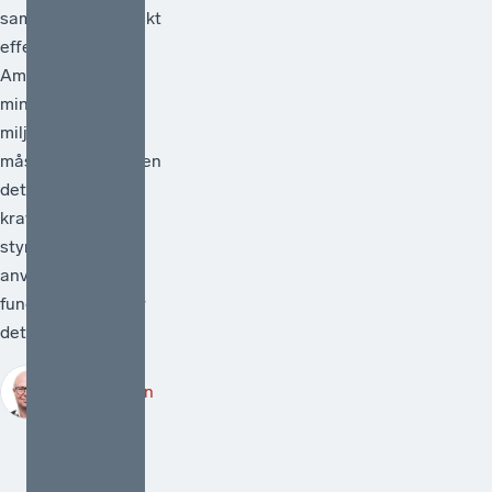
samhällsekonomiskt
effektiv.[1]
Ambitionen att
minska
miljöpåverkan
måste vara hög men
det måste också
kraven på att de
styrmedel som
används faktiskt
fungerar. Därför är
det välkomme...
Robert Lönn