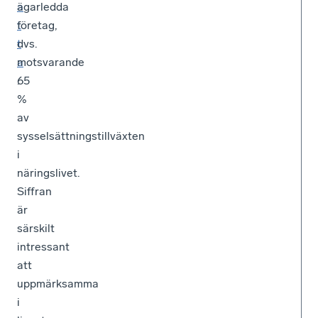
a
ägarledda
t
företag,
t
dvs.
a
motsvarande
.
65
%
av
sysselsättningstillväxten
i
näringslivet.
Siffran
är
särskilt
intressant
att
uppmärksamma
i