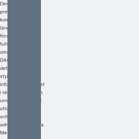
Den 24 juni
presenterade EU-
kommissionen sitt
länge väntade
förslag på en
fullständig
omarbetning av
DAC-direktivet –
det regelverk som
styr
informationsutbytet
i skattefrågor inom
unionen. Förslaget
utlovar förenkling
och minskad
administrativ börda.
Men räcker det?