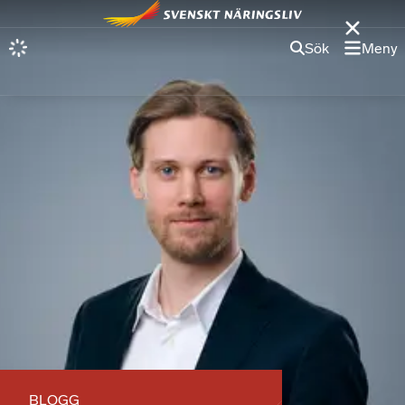
Sök
Meny
BLOGG