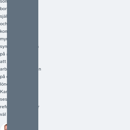
som egentligen
borde vara en
självklarhet. Från
och med 1 juli
kommer statliga
myndigheter
synliggöra skatten
på arbete genom
att redovisa
arbetsgivaravgiften
på de anställdas
lönebesked.
Kanske kan detta
ses som en liten
reform, men den är
väl så viktig.
Johan Fall