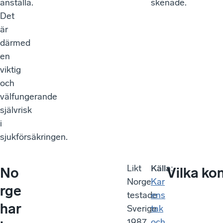
anställa.
skenade.
Det
är
därmed
en
viktig
och
välfungerande
självrisk
i
sjukförsäkringen.
Likt
Källa:
No
Vilka ko
Norge
Kar
rge
testade
ens
har
Sverige
tak
1987
och