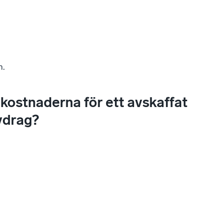
n.
kostnaderna för ett avskaffat
vdrag?