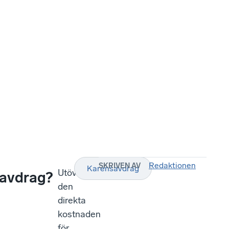
Redaktionen
SKRIVEN AV
Karensavdrag
Utöver
savdrag?
den
direkta
kostnaden
för