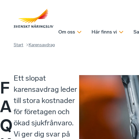
Om oss
Här finns vi
Sa
Start
Karensavdrag
Ett slopat
F
karensavdrag leder
till stora kostnader
A
för företagen och
Q
ökad sjukfrånvaro.
Vi ger dig svar på