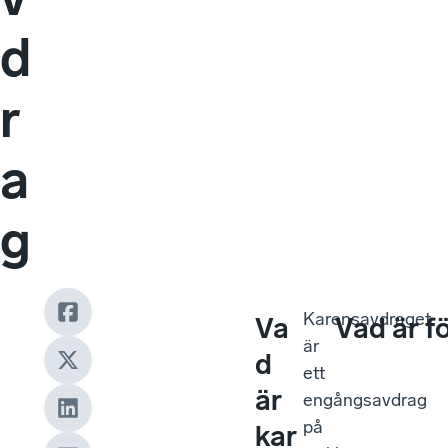
d
r
a
g
Karensavdraget
Va
Vad är f
är
d
ett
är
engångsavdrag
på
kar