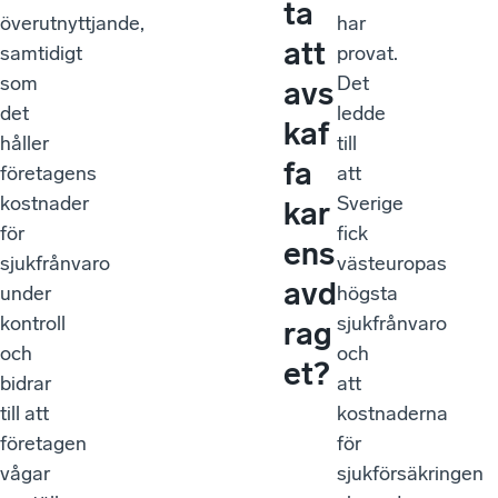
ta
överutnyttjande,
har
att
samtidigt
provat.
som
Det
avs
det
ledde
kaf
håller
till
fa
företagens
att
kostnader
Sverige
kar
för
fick
ens
sjukfrånvaro
västeuropas
avd
under
högsta
kontroll
sjukfrånvaro
rag
och
och
et?
bidrar
att
till att
kostnaderna
företagen
för
vågar
sjukförsäkringen