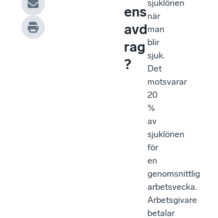
sjuklönen
ens
när
avd
man
blir
rag
sjuk.
?
Det
motsvarar
20
%
av
sjuklönen
för
en
genomsnittlig
arbetsvecka.
Arbetsgivare
betalar