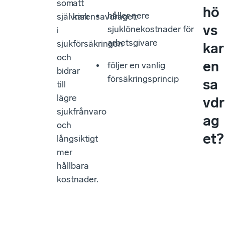
som
att
hö
håller nere
självrisk
karensavdraget:
vs
sjuklönekostnader för
i
arbetsgivare
sjukförsäkringen
kar
och
en
följer en vanlig
bidrar
försäkringsprincip
sa
till
lägre
vdr
sjukfrånvaro
ag
och
et?
långsiktigt
mer
hållbara
kostnader.