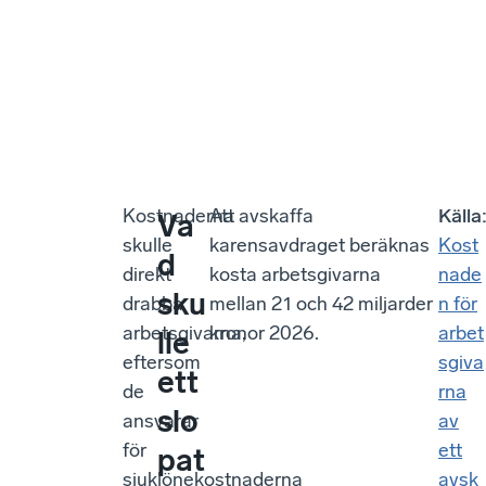
Kostnaderna
Att avskaffa
Källa
Va
skulle
karensavdraget beräknas
Kost
d
direkt
kosta arbetsgivarna
nade
sku
drabba
mellan 21 och 42 miljarder
n för
arbetsgivarna,
kronor 2026.
arbet
lle
eftersom
sgiva
ett
de
rna
slo
ansvarar
av
för
ett
pat
sjuklönekostnaderna
avsk