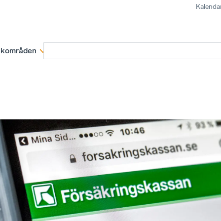
Kalenda
kområden
Medlemskap
Rapporter och remissva