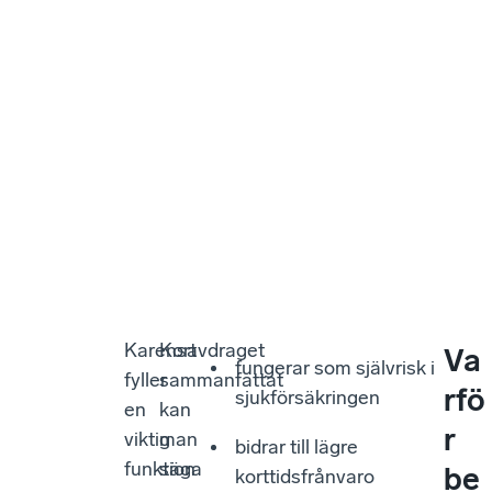
Karensavdraget
Kort
Va
fungerar som självrisk i
fyller
sammanfattat
rfö
sjukförsäkringen
en
kan
r
viktig
man
bidrar till lägre
funktion
säga
be
korttidsfrånvaro