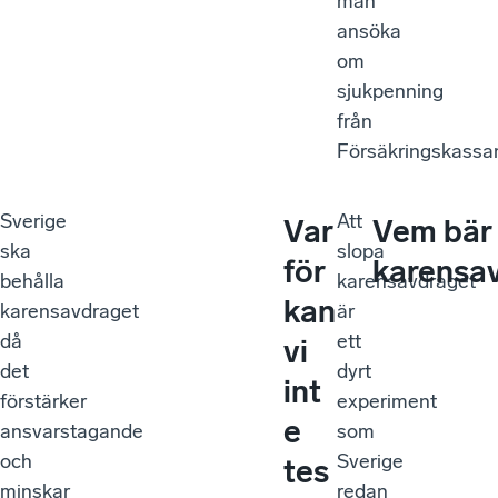
man
ansöka
om
sjukpenning
från
Försäkringskassa
Sverige
Att
Var
Vem bär 
ska
slopa
för
karensa
behålla
karensavdraget
kan
karensavdraget
är
då
ett
vi
det
dyrt
int
förstärker
experiment
e
ansvarstagande
som
och
Sverige
tes
minskar
redan