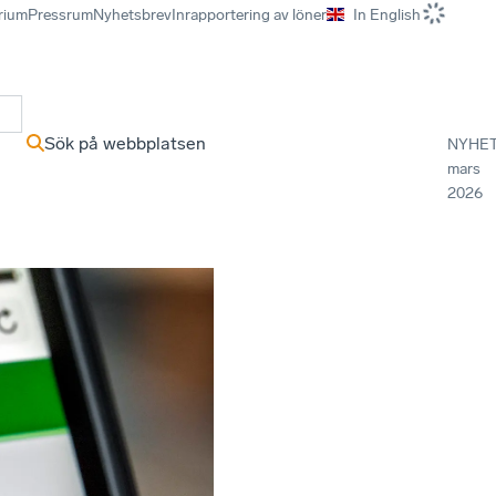
rium
Pressrum
Nyhetsbrev
Inrapportering av löner
In English
r
Sök på webbplatsen
NYHE
mars
2026