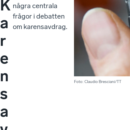
K
några centrala
frågor i debatten
a
om karensavdrag.
r
e
n
Foto
:
Claudio Bresciani/TT
s
a
v