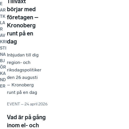
Tillväxt
E
börjar med
AR
företagen –
TK
LA
Kronoberg
R
runt på en
AV
dag
KRI
STI
Inbjudan till dig
NA
BJ
region- och
ÖR
riksdagspolitiker
KA
den 26 augusti
ND
– Kronoberg
ER
runt på en dag
EVENT
–
24 april 2026
Vad är på gång
inom el- och