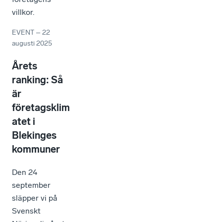
villkor.
EVENT
–
22
augusti 2025
Årets
ranking: Så
är
företagsklim
atet i
Blekinges
kommuner
Den 24
september
släpper vi på
Svenskt