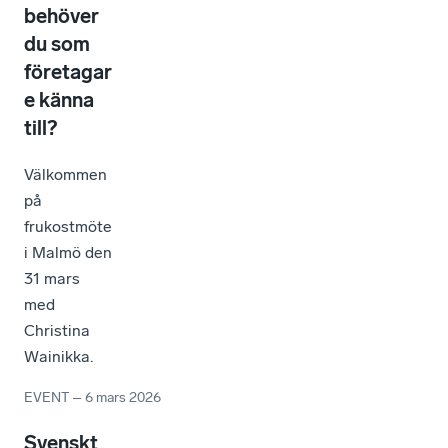
behöver
du som
företagar
e känna
till?
Välkommen
på
frukostmöte
i Malmö den
31 mars
med
Christina
Wainikka.
EVENT
–
6 mars 2026
Svenskt