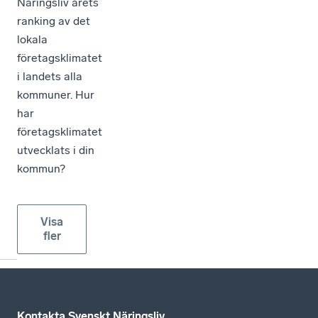
Näringsliv årets
ranking av det
lokala
företagsklimatet
i landets alla
kommuner. Hur
har
företagsklimatet
utvecklats i din
kommun?
Visa
fler
Kontakta Svenskt Näringsliv