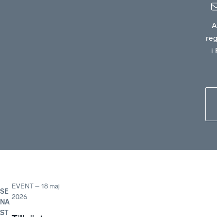
A
re
i
EVENT
–
18 maj
SE
2026
NA
ST