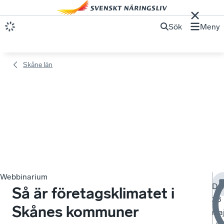
Sök
Meny
Skåne län
Webbinarium
De
Så är företagsklimatet i
28
Skånes kommuner
ma