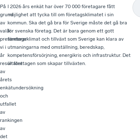
På
I 2026 års enkät har över 70 000 företagare fått
grund
möjlighet att tycka till om företagsklimatet i sin
av
kommun. Ska det gå bra för Sverige måste det gå bra
valår
för svenska företag. Det är bara genom ett gott
presenterar
företagsklimat och tillväxt som Sverige kan klara av
vi i
utmaningarna med omställning, beredskap,
år
kompetensförsörjning, energikris och infrastruktur. Det
resultatet
är företagen som skapar tillväxten.
av
årets
enkätundersökning
och
utfallet
av
rankingen
av
det