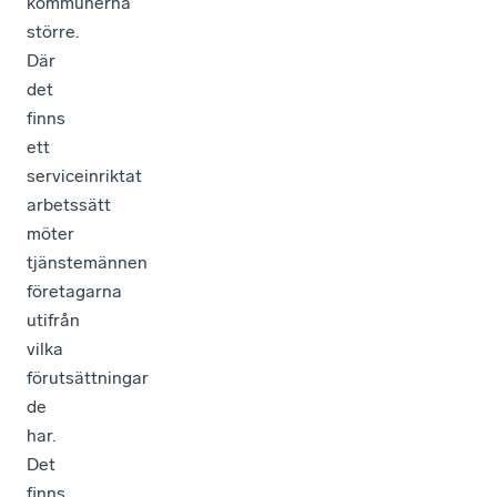
kommunerna
större.
Där
det
finns
ett
serviceinriktat
arbetssätt
möter
tjänstemännen
företagarna
utifrån
vilka
förutsättningar
de
har.
Det
finns