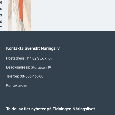
e
o
s
s
”
Kontakta Svenskt Näringsliv
Postadress
:
114 82 Stockholm
Besöksadress
:
Storgatan 19
Telefon
:
08-553 430 00
Kontakta oss
Ta del av fler nyheter på Tidningen Näringslivet