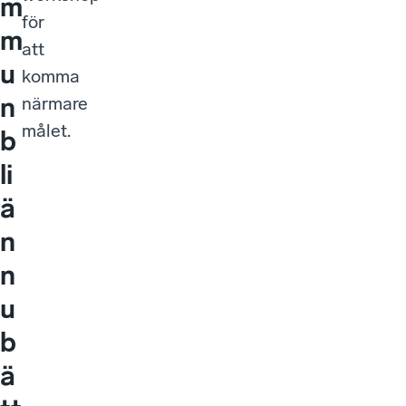
m
för
m
att
u
komma
n
närmare
målet.
b
li
ä
n
n
u
b
ä