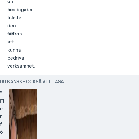
en
en
kommentar
företagare
till
måste
den
ha
siffran.
för
att
kunna
bedriva
verksamhet.
DU KANSKE OCKSÅ VILL LÄSA
”
Fl
e
r
f
ö