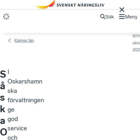
Sök
Meny
NY
Kalmar län
okt
202
I
S
Oskarshamn
å
ska
s
förvaltningen
k
ge
a
god
service
O
och