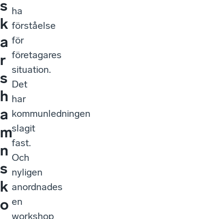
s
ha
k
förståelse
a
för
företagares
r
situation.
s
Det
h
har
a
kommunledningen
slagit
m
fast.
n
Och
s
nyligen
k
anordnades
en
o
workshop