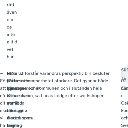
rätt,
även
om
de
inte
alltid
vet
hur.
SK
–
Baserat
–
Ett
– När vi förstår varandras perspektiv blir besluten
Me
AV
För
på
Oskarshamn
sextiotal
bättre och samarbetet starkare. Det gynnar både
om
att
egna
har
tjänstepersoner
företagen och kommunen och i slutänden hela
när
Ol
nå
erfarenheter
ett
var
Oskarshamn, sa Lucas Lodge efter workshopen.
i
dit
ger
starkt
anmälda
Os
måste
företagen
näringsliv
till
ko
vi
Oskarshamn
med
workshopen
oc
ha
högre
företag
som
Sve