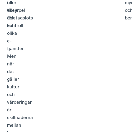
eller
till
my
tillsyn
exempel
oc
och
företagslots
be
kontroll.
och
olika
e-
tjänster.
Men
när
det
gäller
kultur
och
värderingar
är
skillnaderna
mellan