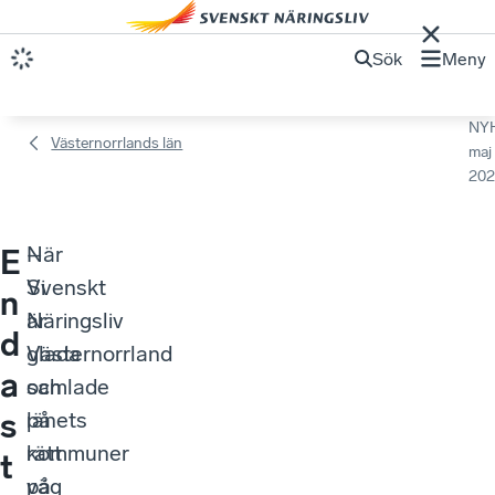
Sök
Meny
NY
Västernorrlands län
maj
202
När
–
E
Svenskt
Vi
n
Näringsliv
är
d
Västernorrland
glada
a
samlade
och
s
länets
på
kommuner
rätt
t
på
väg