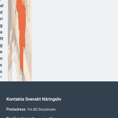
al
d
ri
g
a
tt
g
e
o
s
s
”
Kontakta Svenskt Näringsliv
Postadress
:
114 82 Stockholm