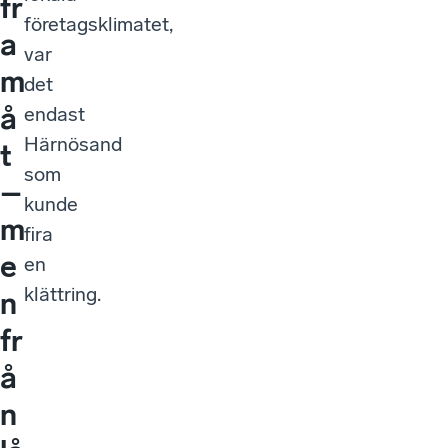
fr
företagsklimatet,
a
var
m
det
å
endast
Härnösand
t
som
–
kunde
m
fira
e
en
klättring.
n
fr
å
n