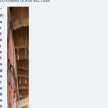
DU KANSKE OCKSÅ VILL LÄSA
”
Fl
e
r
f
ö
r
e
t
a
g
a
r
e
b
e
h