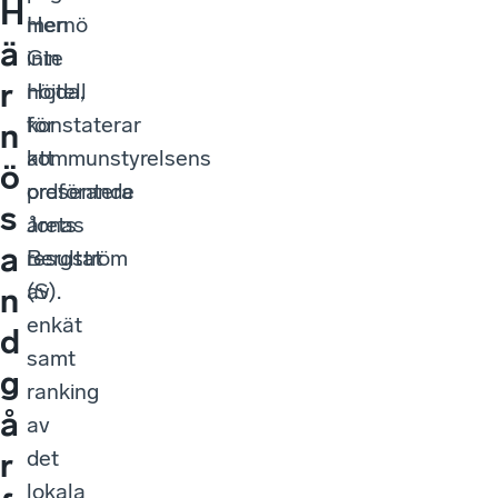
H
Hernö
men
ä
Gin
inte
r
Hotell
nöjda,
för
konstaterar
n
att
kommunstyrelsens
ö
presentera
ordförande
s
årets
Jonas
a
resultat
Bergström
av
(S).
n
enkät
d
samt
g
ranking
å
av
det
r
lokala