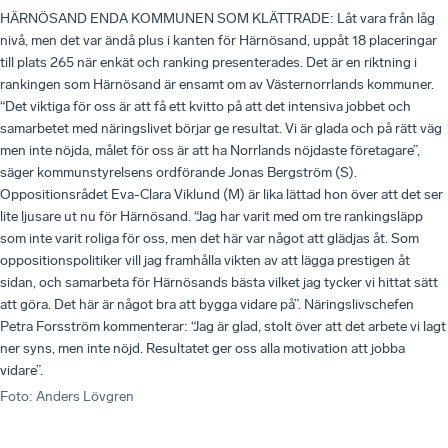
HÄRNÖSAND ENDA KOMMUNEN SOM KLÄTTRADE: Låt vara från låg
nivå, men det var ändå plus i kanten för Härnösand, uppåt 18 placeringar
till plats 265 när enkät och ranking presenterades. Det är en riktning i
rankingen som Härnösand är ensamt om av Västernorrlands kommuner.
“Det viktiga för oss är att få ett kvitto på att det intensiva jobbet och
samarbetet med näringslivet börjar ge resultat. Vi är glada och på rätt väg
men inte nöjda, målet för oss är att ha Norrlands nöjdaste företagare”,
säger kommunstyrelsens ordförande Jonas Bergström (S).
Oppositionsrådet Eva-Clara Viklund (M) är lika lättad hon över att det ser
lite ljusare ut nu för Härnösand. “Jag har varit med om tre rankingsläpp
som inte varit roliga för oss, men det här var något att glädjas åt. Som
oppositionspolitiker vill jag framhålla vikten av att lägga prestigen åt
sidan, och samarbeta för Härnösands bästa vilket jag tycker vi hittat sätt
att göra. Det här är något bra att bygga vidare på”. Näringslivschefen
Petra Forsström kommenterar: “Jag är glad, stolt över att det arbete vi lagt
ner syns, men inte nöjd. Resultatet ger oss alla motivation att jobba
vidare”.
Foto
:
Anders Lövgren