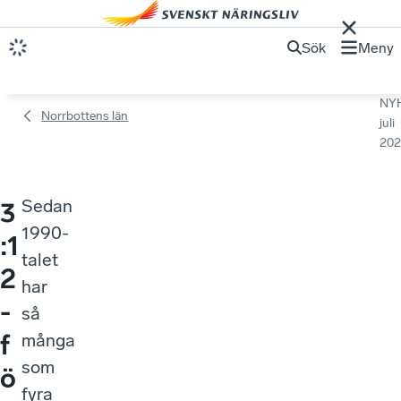
Sök
Meny
NY
Norrbottens län
juli
202
Sedan
3
1990-
:1
talet
2
har
-
så
f
många
som
ö
fyra