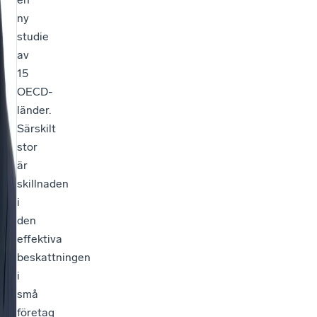
ny
studie
av
15
OECD-
länder.
Särskilt
stor
är
skillnaden
i
den
effektiva
beskattningen
i
små
företag