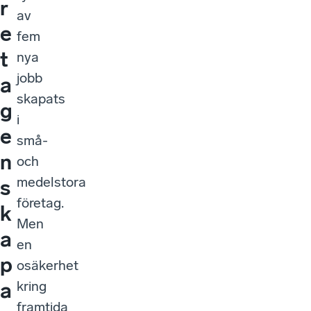
r
av
e
fem
t
nya
jobb
a
skapats
g
i
e
små-
n
och
medelstora
s
företag.
k
Men
a
en
p
osäkerhet
kring
a
framtida