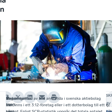
n
SK
Regeringen
Sedan
Mer än hälften av alla anställda i svenska aktiebolag
Re
All
AV
har
1990-
återfinns i ett 3:12-företag eller i ett dotterbolag till ett
os
tjä
nu
talet
sådant. Enligt SCB-statistik uppgår det totala antalet
kri
sål
An