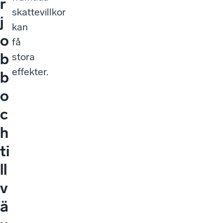
r
skattevillkor
j
kan
o
få
b
stora
effekter.
b
o
c
h
ti
ll
v
ä