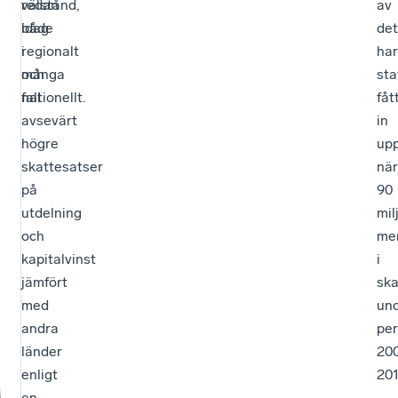
redan
välstånd,
av
idag
både
det
i
regionalt
har
många
och
sta
fall
nationellt.
fåt
avsevärt
in
högre
upp
skattesatser
nä
på
90
utdelning
mil
och
me
kapitalvinst
i
jämfört
ska
med
un
andra
per
länder
20
enligt
201
en