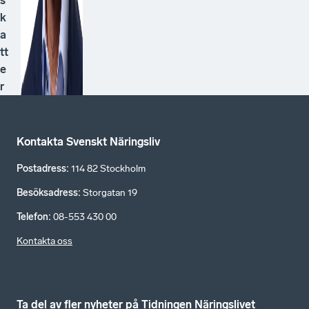
s
k
a
tt
e
r
Kontakta Svenskt Näringsliv
Postadress
:
114 82 Stockholm
Besöksadress
:
Storgatan 19
Telefon
:
08-553 430 00
Kontakta oss
Ta del av fler nyheter på Tidningen Näringslivet