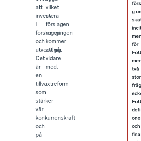
förs
att
vilket
g o
investera
av
ska
i
förslagen
inci
forskning
regeringen
men
och
kommer
för
utveckling.
att gå
Fo
Det
vidare
me
är
med.
två
en
sto
tillväxtreform
frå
som
eck
stärker
FoU
vår
defi
konkurrenskraft
one
och
och
fina
på