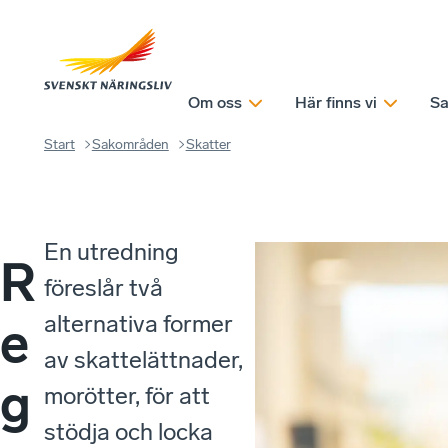
Om oss
Här finns vi
Sa
Start
Sakområden
Skatter
En utredning
R
föreslår två
alternativa former
e
av skattelättnader,
g
morötter, för att
stödja och locka