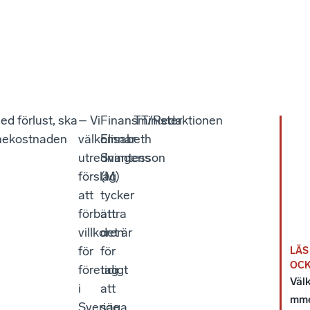
ed förlust, ska
– Vi
Finansminister
TT/Redaktionen
önekostnaden
välkomnar
Elisabeth
utredningens
Svantesson
förslag
(M)
att
tycker
förbättra
att
villkoren
det är
för
för
LÄS
OC
företag
tidigt
Väl
i
att
mm
Sverige
säga