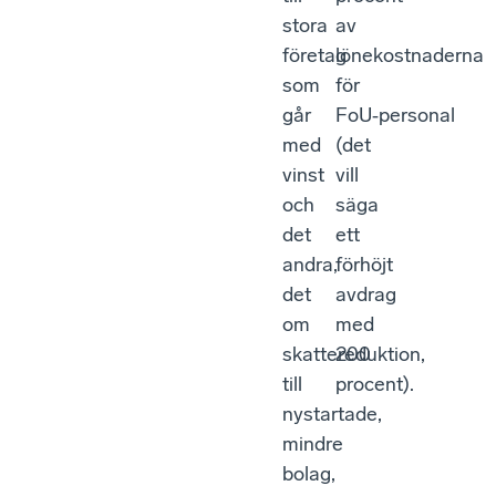
stora
av
företag
lönekostnaderna
som
för
går
FoU‑personal
med
(det
vinst
vill
och
säga
det
ett
andra,
förhöjt
det
avdrag
om
med
skattereduktion,
200
till
procent).
nystartade,
mindre
bolag,