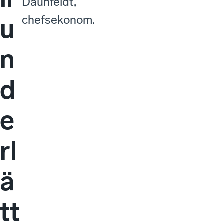
Daunfeldt,
chefsekonom.
u
n
d
e
rl
ä
tt