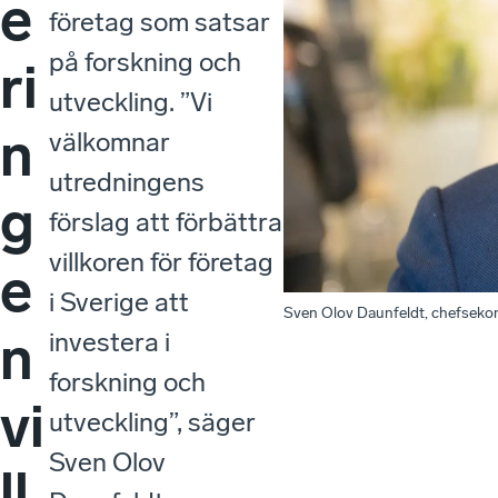
e
företag som satsar
på forskning och
ri
utveckling. ”Vi
n
välkomnar
utredningens
g
förslag att förbättra
villkoren för företag
e
i Sverige att
Sven Olov Daunfeldt, chefseko
n
investera i
forskning och
vi
utveckling”, säger
Sven Olov
ll