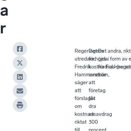
a
r
Regeringens
Det
Det andra, rik
utredare,
förhöjda
ges i form av
Fredrik
kostnadsavdraget
för FoU-perso
Hammarström,
innebär
säger
att
att
företag
förslaget
får
om
dra
kostnadsavdrag
av
riktat
300
till
procent