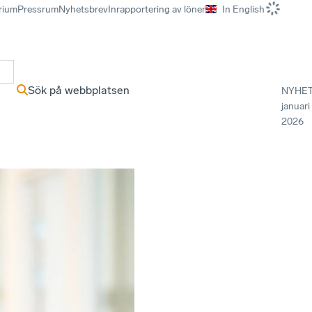
rium
Pressrum
Nyhetsbrev
Inrapportering av löner
In English
r
Sök på webbplatsen
NYHE
januari
2026