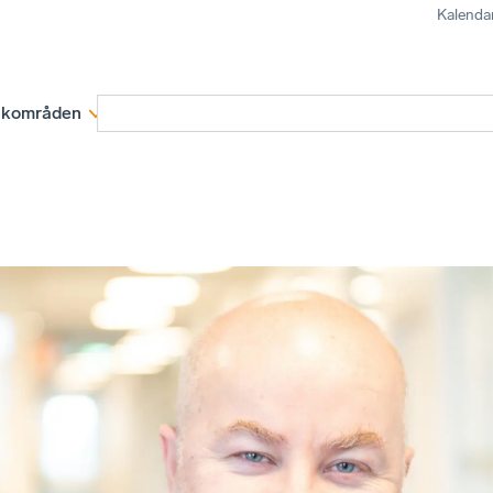
Kalenda
kområden
Medlemskap
Rapporter och remissva