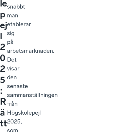
le
snabbt
p
man
ej
etablerar
sig
l
på
2
arbetsmarknaden.
0
Det
2
visar
den
5
senaste
:
sammanställningen
R
från
ä
Högskolepejl
2025,
tt
som