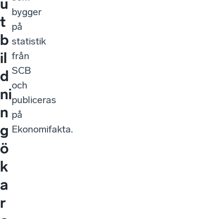
u
bygger
t
på
b
statistik
il
från
SCB
d
och
ni
publiceras
n
på
g
Ekonomifakta.
ö
k
a
r