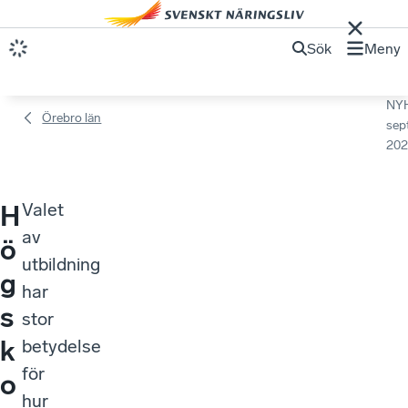
Sök
Meny
NY
Örebro län
sep
202
Valet
H
av
ö
utbildning
g
har
s
stor
k
betydelse
för
o
hur