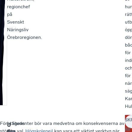
regionchef
hur
på
rät
Svenskt
utb
Näringsliv
öp
Örebroregionen.
dör
bå
för
ind
oc
för
när
sä
Kar
Hul
SK
Företagens
–
I
– Studenter bör vara medvetna om konsekvenserna av
U
AV
största
Om
dag
sina val.
Högskolepejl
kan vara ett viktigt verktyg när
t