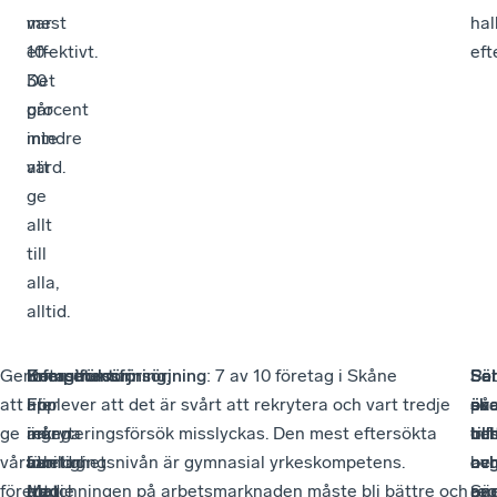
mest
var
hal
effektivt.
10-
eft
Det
30
går
procent
inte
mindre
att
värd.
ge
allt
till
alla,
alltid.
Genom
Det
Infrastruktur
Energiförsörjning
Kompetensförsörjning
:
:
: 7 av 10 företag i Skåne
Sa
Sä
Se
Pol
att
är
För
Fler
upplever att det är svårt att rekrytera och vart tredje
på
ska
öve
är
ge
ingen
många
än
rekryteringsförsök misslyckas. Den mest eftersökta
inf
oc
til
hel
våra
hemlighet
företag
var
utbildningsnivån är gymnasial yrkeskompetens.
oc
avg
oc
be
företag
att
runt
tredje
Matchningen på arbetsmarknaden måste bli bättre och
ene
Sä
reg
av