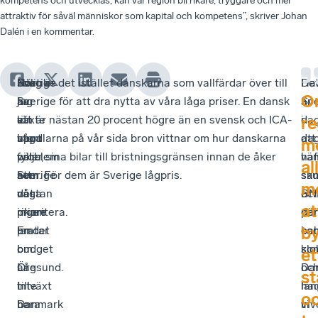
kompetens och utvecklas, kan vår region bli rikare, tryggare och mer
attraktiv för såväl människor som kapital och kompetens”, skriver Johan
Dalén i en kommentar.
Politik
Sverige
När
I dag är det istället danskarna som vallfärdar över till
Ha
De
O
är
har
jag
Sverige för att dra nytta av våra låga priser. En dansk
Sve
är
att
ett
växte
lön är nästan 20 procent högre än en svensk och ICA-
i
da
re
våga
stort
upp
handlarna på vår sida bron vittnar om hur danskarna
da
att
m
välja,
problem
var
fyller sina bilar till bristningsgränsen innan de åker
haf
vä
al
att
som
Sverige
hem. För dem är Sverige lågpris.
sa
sku
m
våga
nästan
det
BN
oc
at
prioritera.
ingen
rikare
per
där
b
En
pratar
landet
cap
be
budget
om.
i
so
klo
et
är
Låg
Öresund.
Da
oc
st
inte
tillväxt
I
ha
lån
o
bara
har
Danmark
vi
inv