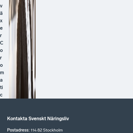
v
ä
x
e
r
C
o
r
o
m
a
ti
c
Kontakta Svenskt Näringsliv
Postadress
:
114 82 Stockholm