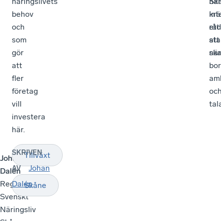
näringslivets
har
Sk
behov
int
krä
och
råd
ett
som
att
sta
gör
ska
när
att
bor
fler
amb
företag
oc
vill
tal
investera
här.
SKRIVEN
Tillväxt
Johan
Johan
AV
Dalén
Regionchef
Dalén
Skåne
Svenskt
Näringsliv