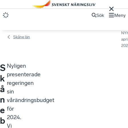
Sök
Meny
NY
Skåne län
apri
202
Nyligen
S
presenterade
k
regeringen
å
sin
n
vårändringsbudget
e
för
2024.
b
Vi