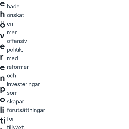
e
hade
h
önskat
ö
en
mer
v
offensiv
e
politik,
r
med
e
reformer
och
n
investeringar
p
som
o
skapar
li
förutsättningar
för
ti
tillväxt,