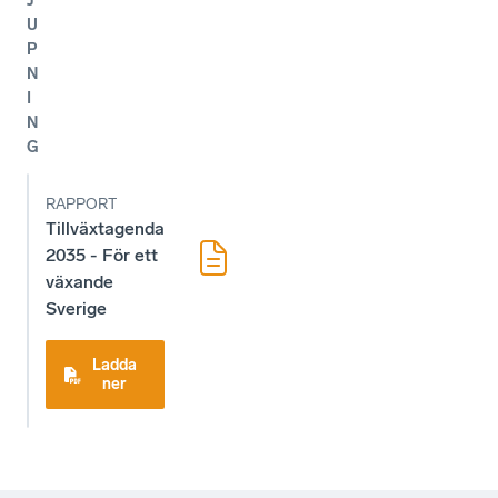
J
U
P
N
I
N
G
RAPPORT
Tillväxtagenda
2035 - För ett
växande
Sverige
Ladda
ner