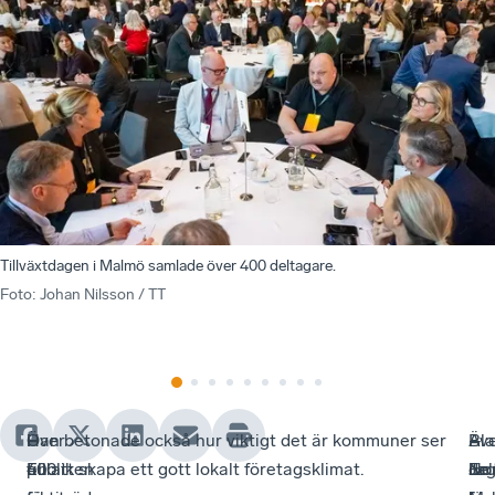
Tillväxtdagen i Malmö samlade över 400 deltagare.
Foto
:
Johan Nilsson / TT
Över
I
–
Han betonade också hur viktigt det är kommuner ser
–
Bl
–
Äv
400
publiken
En
till att skapa ett gott lokalt företagsklimat.
En
del
Ja
Nor