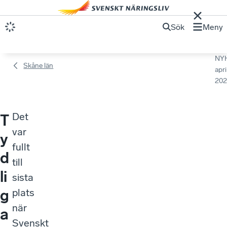
Sök
Meny
NY
Skåne län
apri
202
Det
T
var
y
fullt
d
till
li
sista
g
plats
när
a
Svenskt