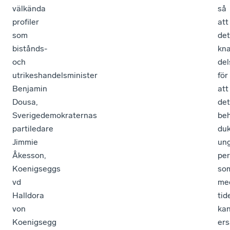
välkända
så
profiler
att
som
det
bistånds-
kna
och
del
utrikeshandelsminister
för
Benjamin
att
Dousa,
det
Sverigedemokraternas
be
partiledare
duk
Jimmie
un
Åkesson,
pe
Koenigseggs
so
vd
me
Halldora
tid
von
ka
Koenigsegg
ers