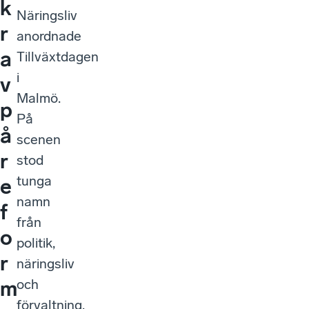
k
Näringsliv
r
anordnade
a
Tillväxtdagen
i
v
Malmö.
p
På
å
scenen
r
stod
tunga
e
namn
f
från
o
politik,
r
näringsliv
och
m
förvaltning.