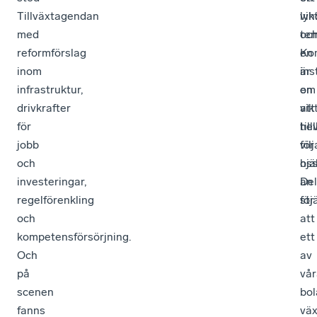
Tillväxtagendan
lyh
vik
med
oc
tem
reformförslag
en
Ko
inom
ins
är
infrastruktur,
om
en
drivkrafter
att
vik
för
hel
til
jobb
vilj
för
och
hjä
oss
investeringar,
än
Del
regelförenkling
stj
för
och
att
kompetensförsörjning.
ett
Och
av
på
vår
scenen
bol
fanns
väx