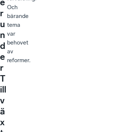
e
Och
r
bärande
u
tema
n
var
behovet
d
av
e
reformer.
r
T
ill
v
ä
x