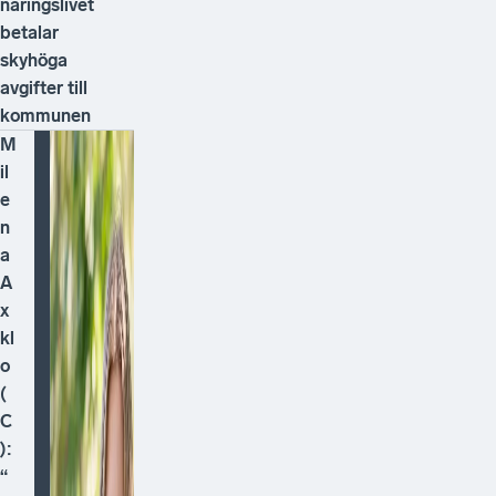
näringslivet
betalar
skyhöga
avgifter till
kommunen
M
il
e
n
a
A
x
kl
o
(
C
):
“