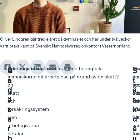
Oliver Lindgren går tredje året på gymnasiet och har under två veckor
varit praktikant på Svenskt Näringslivs regionkontor i Västernorrland.
Arbetsgivaravgiften
Hur länge till ska vi tillåta unga talangfulla
Jus
Ko
Me
V
U
S
är
människorna gå arbetslösa på grund av en skatt?
nu
är
de
a
n
t
en
är
not
sä
d
g
ä
skatt
det
bla
arb
ä
a
r
och
cir
de
ko
r
s
k
försäkringssystem
45
sm
int
som
00
till
ba
a
a
d
arbetsgivarna
mel
me
var
r
r
e
betalar
åld
för
en
b
b
u