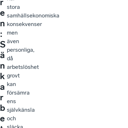
r
stora
e
samhällsekonomiska
n
konsekvenser
:
men
även
S
personliga,
ä
då
n
arbetslöshet
k
grovt
kan
a
försämra
r
ens
b
självkänsla
e
och
släcka