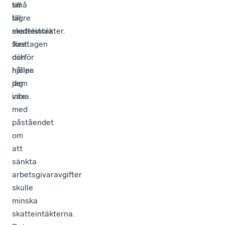
små
till
till
lägre
medelstora
skatteintäkter.
företagen
Just
och
därför
hjälpa
håller
dem
jag
växa.
inte
med
påståendet
om
att
sänkta
arbetsgivaravgifter
skulle
minska
skatteintäkterna.