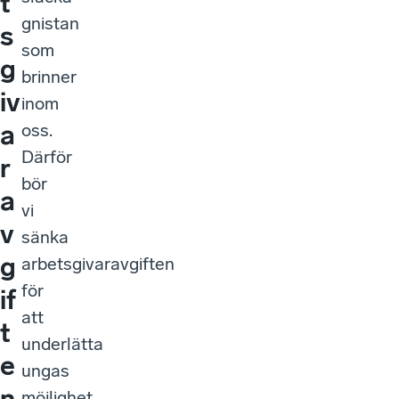
t
gnistan
s
som
g
brinner
iv
inom
a
oss.
Därför
r
bör
a
vi
v
sänka
g
arbetsgivaravgiften
för
if
att
t
underlätta
e
ungas
n
möjlighet