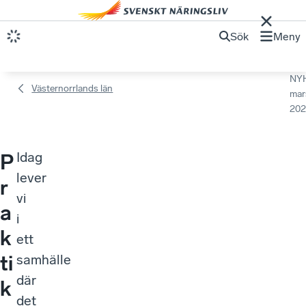
Sök
Meny
NY
Västernorrlands län
mar
202
Idag
P
lever
r
vi
a
i
k
ett
ti
samhälle
där
k
det