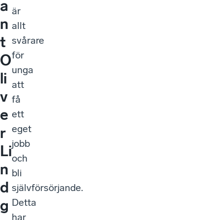
a
är
n
allt
t
svårare
för
O
unga
li
att
v
få
e
ett
eget
r
jobb
Li
och
n
bli
d
självförsörjande.
Detta
g
har