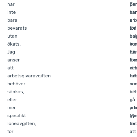
har
pe
En
inte
har
sän
bara
en
arb
bevarats
uni
för
utan
ba
un
ökats.
me
ko
Jag
tus
dä
anser
fö
ök
att
oc
vil
arbetsgivaravgiften
tal
oc
behöver
so
mot
sänkas,
be
att
eller
på
gå
mer
ar
yr
specifikt
Me
gy
löneavgiften,
det
för
för
är
att