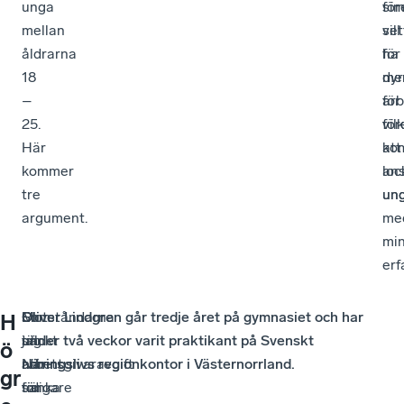
unga
sim
för
mellan
set
vill
åldrarna
för
ha
18
dyr
me
–
för
arb
25.
för
vil
Här
att
ko
kommer
ans
loc
tre
un
un
argument.
me
min
erf
Som
Motståndarna
En
Oliver Lindgren går tredje året på gymnasiet och har
H
jag
till
sänkt
under två veckor varit praktikant på Svenskt
ö
nämnt
att
arbetsgivaravgift
Näringslivs regionkontor i Västernorrland.
gr
tidigare
sänka
för