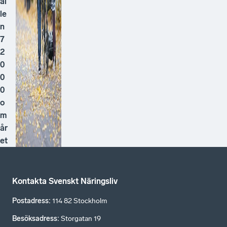
ål
le
n
7
2
0
0
0
o
m
år
et
Kontakta Svenskt Näringsliv
Postadress
:
114 82 Stockholm
Besöksadress
:
Storgatan 19