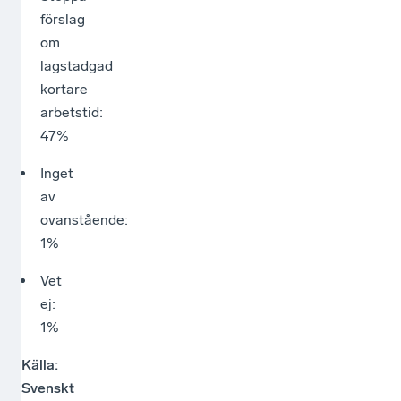
förslag
om
lagstadgad
kortare
arbetstid:
47%
Inget
av
ovanstående:
1%
Vet
ej:
1%
Källa:
Svenskt