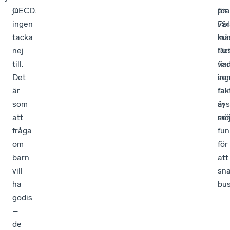
OECD.
ju
för
pra
ingen
vår
Pol
tacka
kun
må
nej
De
för
till.
fin
va
Det
ing
so
är
fak
fak
som
sy
är
att
so
möj
fråga
fun
om
för
barn
att
vill
sn
ha
bus
godis
–
de