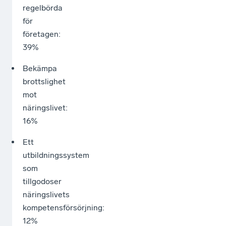
regelbörda
för
företagen:
39%
Bekämpa
brottslighet
mot
näringslivet:
16%
Ett
utbildningssystem
som
tillgodoser
näringslivets
kompetensförsörjning:
12%