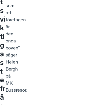
t
som
s
att
vi
företagen
k
är
den
ti
onda
g
boven”,
a
säger
s
Helen
Bergh
t
på
e
MK
fr
Bussresor.
å