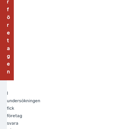
r
f
ö
r
e
t
a
g
e
n
I
undersökningen
fick
företag
svara