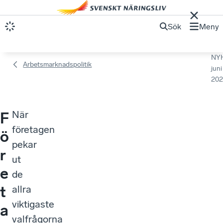
Sök
Meny
NY
Arbetsmarknadspolitik
juni
202
När
F
företagen
ö
pekar
r
ut
e
de
t
allra
viktigaste
a
valfrågorna