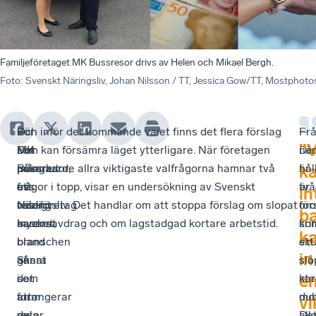
Familjeföretaget MK Bussresor drivs av Helen och Mikael Bergh.
Foto
:
Svenskt Näringsliv, Johan Nilsson / TT, Jessica Gow/TT, Mostphoto
För
–
–
Och inför det kommande valet finns det flera förslag
–
Fr
”V
MK
Det
För
som kan försämra läget ytterligare. När företagen
De
när
Bussresor,
påverkar
många
pekar ut de allra viktigaste valfrågorna hamnar två
är
hål
k
ett
oss
av
frågor i topp, visar en undersökning av Svenskt
två
är
in
reseföretag
väldigt
oss
Näringsliv. Det handlar om att stoppa förslag om slopat
för
or
b
baserat
mycket,
i
karensavdrag och om lagstadgad kortare arbetstid.
so
kri
ka
i
bland
branschen
sku
ett
in
Skara
annat
går
slå
slo
e
som
i
det
ste
ka
arrangerar
form
att
mo
dub
vi
resor
av
dela
all
De