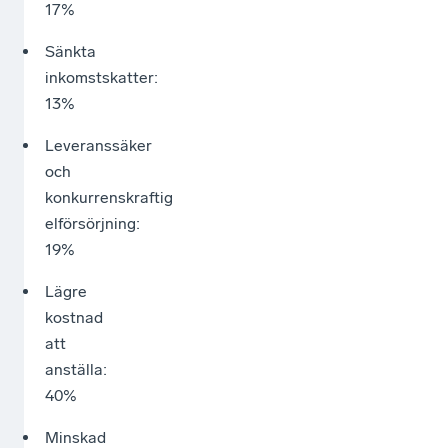
17%
Sänkta
inkomstskatter:
13%
Leveranssäker
och
konkurrenskraftig
elförsörjning:
19%
Lägre
kostnad
att
anställa:
40%
Minskad