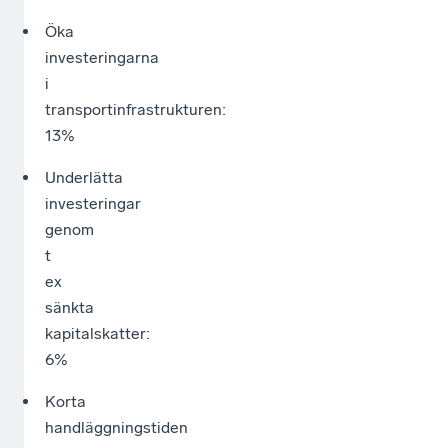
Öka
investeringarna
i
transportinfrastrukturen:
13%
Underlätta
investeringar
genom
t
ex
sänkta
kapitalskatter:
6%
Korta
handläggningstiden