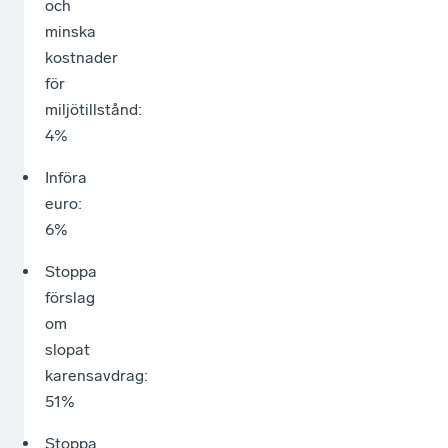
och
minska
kostnader
för
miljötillstånd:
4%
Införa
euro:
6%
Stoppa
förslag
om
slopat
karensavdrag:
51%
Stoppa