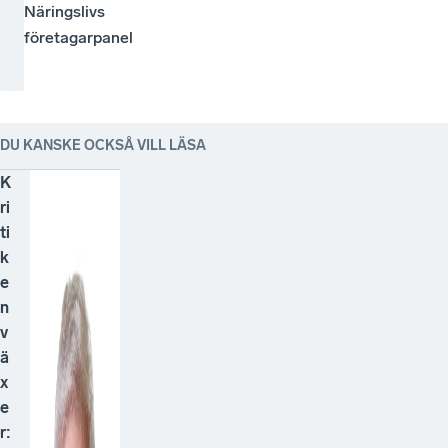
Näringslivs
företagarpanel
DU KANSKE OCKSÅ VILL LÄSA
K
ri
ti
k
e
n
v
ä
x
e
r: