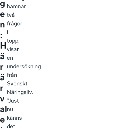
g
hamnar
e
två
n
frågor
i
:
topp,
H
visar
ä
en
r
undersökning
från
ä
Svenskt
r
Näringsliv.
v
”Just
al
nu
känns
e
det