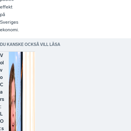
effekt
på
Sveriges
ekonomi.
DU KANSKE OCKSÅ VILL LÄSA
V
ol
v
o
C
a
rs
:
L
O
:s