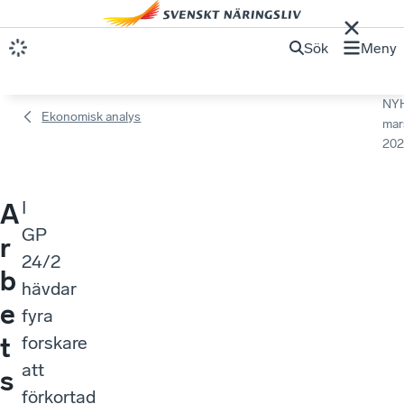
Sök
Meny
NY
Ekonomisk analys
mar
202
I
A
GP
r
24/2
b
hävdar
e
fyra
t
forskare
att
s
förkortad