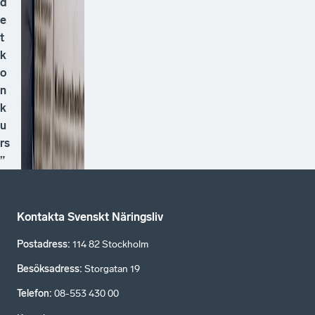
d
e
t
k
o
n
k
u
rs
”
Kontakta Svenskt Näringsliv
Postadress
:
114 82 Stockholm
Besöksadress
:
Storgatan 19
Telefon
:
08-553 430 00