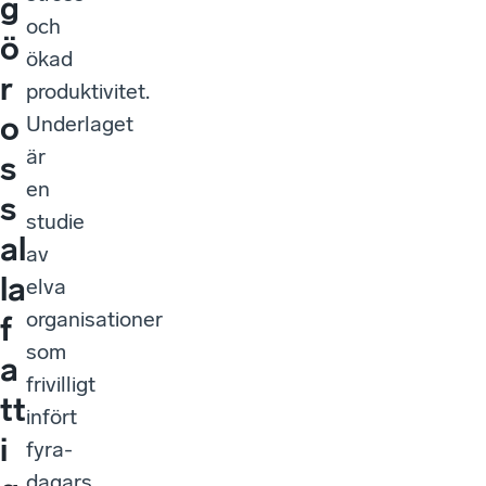
g
och
ö
ökad
r
produktivitet.
o
Underlaget
är
s
en
s
studie
al
av
la
elva
organisationer
f
som
a
frivilligt
tt
infört
i
fyra-
dagars