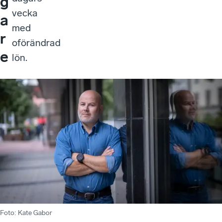
g
vecka
a
med
r
oförändrad
e
lön.
Foto
:
Kate Gabor