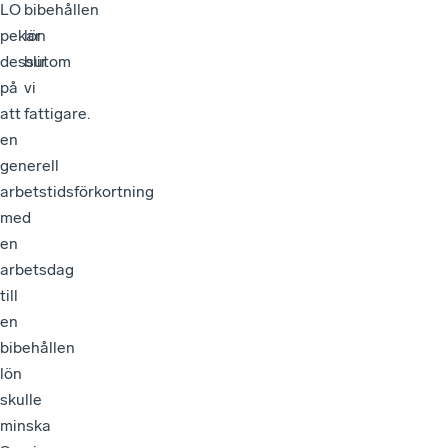
LO
bibehållen
pekar
lön
dessutom
blir
på
vi
att
fattigare.
en
generell
arbetstidsförkortning
med
en
arbetsdag
till
en
bibehållen
lön
skulle
minska