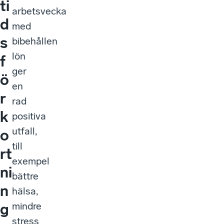
ti
arbetsvecka
d
med
s
bibehållen
lön
f
ger
ö
en
r
rad
k
positiva
utfall,
o
till
rt
exempel
ni
bättre
n
hälsa,
mindre
g
stress