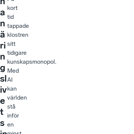
h
kort
a
tid
n
tappade
ä
klostren
ri
sitt
tidigare
n
kunskapsmonopol.
g
Med
sl
AI
iv
kan
världen
e
stå
t
inför
s
en
in
minst