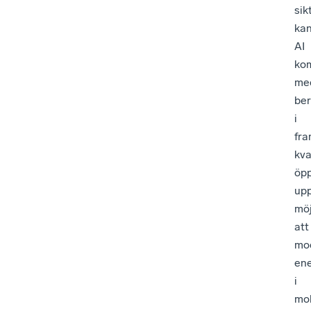
sik
ka
AI
ko
me
ber
i
fra
kva
öp
up
möj
att
mod
ene
i
mol