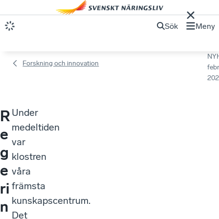
Sök
Meny
NY
Forskning och innovation
febr
202
Under
R
medeltiden
e
var
g
klostren
e
våra
ri
främsta
kunskapscentrum.
n
Det