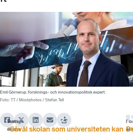
Emil Görnerup, forsknings- och innovationspolitisk expert.
Foto
:
TT / Mostphotos / Stefan Tell
Sverige
Trots
For
Fo
Såväl skolan som universiteten kan
D
är
denna
oc
är