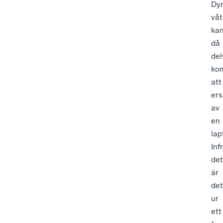
Dy
våt
ka
då
del
ko
att
ers
av
en
lap
Inf
det
är
det
ur
ett