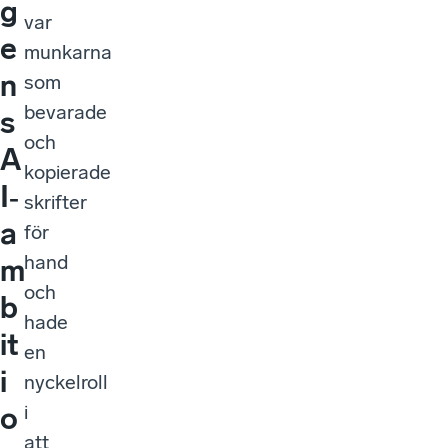
g
var
e
munkarna
n
som
bevarade
s
och
A
kopierade
I‑
skrifter
a
för
hand
m
och
b
hade
it
en
i
nyckelroll
i
o
att