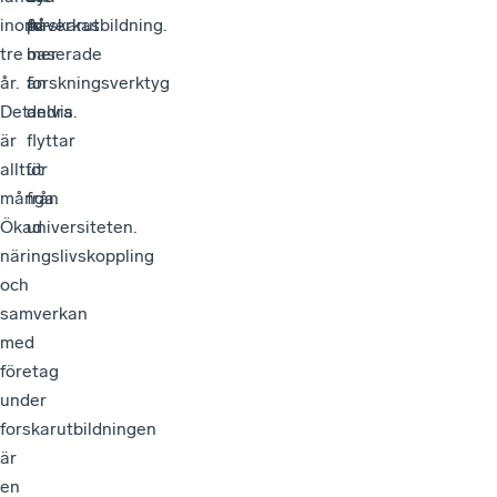
inom
forskarutbildning.
AI-
påverkas
tre
baserade
mer
år.
forskningsverktyg
än
Det
delvis
andra.
är
flyttar
alltför
ut
många.
från
Ökad
universiteten.
näringslivskoppling
och
samverkan
med
företag
under
forskarutbildningen
är
en