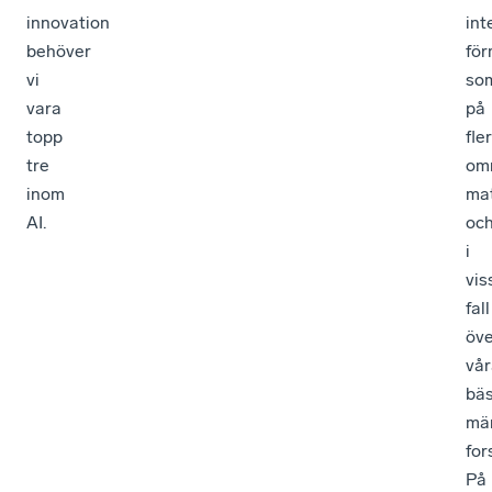
innovation
int
behöver
fö
vi
so
vara
på
topp
fle
tre
om
inom
mat
AI.
oc
i
vis
fall
öve
vår
bä
mä
for
På