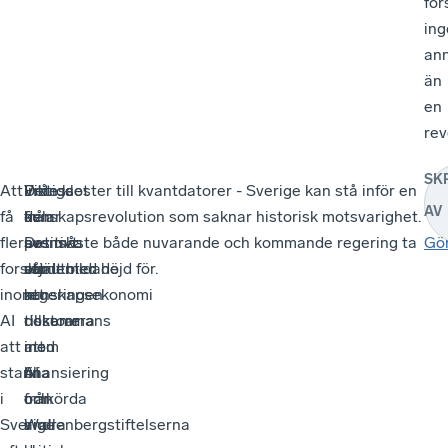
for
ing
an
än
en
rev
SK
Att
Intresset
Det
Viktiga
Från kloster till kvantdatorer - Sverige kan stå inför en
AV
få
från
är
delar
kunskapsrevolution som saknar historisk motsvarighet.
fler
svenska
positivt
av
Det måste både nuvarande och kommande regering ta
Gö
forskarutbildade
studenter
att
vår
rejält med höjd för.
inom
att
regeringen
kunskapsekonomi
AI
doktorera
tillsammans
riskerar
att
inom
med
att
stanna
AI
finansiering
bli
i
och
från
omkörda
Sverige
andra
Wallenbergstiftelserna
i