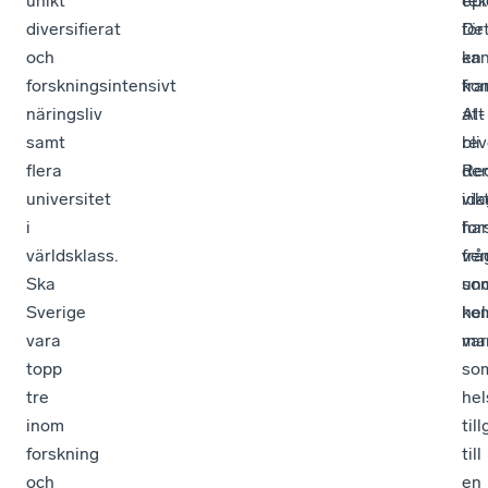
unikt
ep
tek
diversifierat
för
De
och
en
ka
forskningsintensivt
fra
ko
näringsliv
AI-
att
samt
rev
bli
flera
Re
de
universitet
ida
vik
i
har
for
världsklass.
ve
frå
Ska
so
un
Sverige
hel
ko
vara
var
man
topp
so
tre
hel
inom
til
forskning
till
och
en