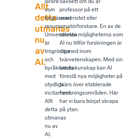
lärare
oavsett om du är
Allt
som
professor på ett
detta
begränsad
universitet eller
resurs.
amatörforskare. En av de
utmanas
Universiteten
största möjligheterna som
nu
är
AI nu tillför forskningen är
av
trögrörliga
därmed inom
och
tvärvetenskapen. Med sin
AI.
byråkratiska
breda kunskap kan AI
med
föreslå nya möjligheter på
otydliga
tvärs över etablerade
incitament.
forskningsområden. Här
Allt
har vi bara börjat skrapa
detta
på ytan.
utmanas
nu av
AI.