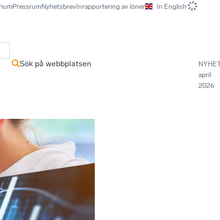
rium
Pressrum
Nyhetsbrev
Inrapportering av löner
In English
r
Sök på webbplatsen
NYHE
april
2026