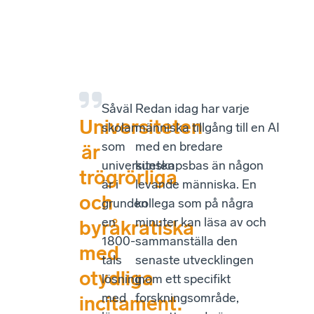
Såväl
Redan idag har varje
Universiteten
skolan
människa tillgång till en AI
som
med en bredare
är
universiteten
kunskapsbas än någon
trögrörliga
är i
levande människa. En
och
grunden
kollega som på några
en
minuter kan läsa av och
byråkratiska
1800-
sammanställa den
med
tals
senaste utvecklingen
otydliga
lösning
inom ett specifikt
med
forskningsområde,
incitament.