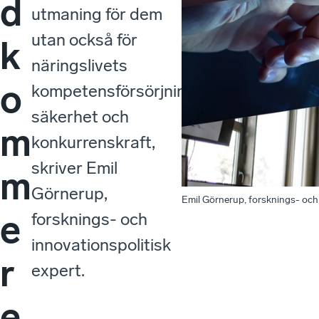
d
utmaning för dem
utan också för
k
näringslivets
o
kompetensförsörjning,
säkerhet och
m
konkurrenskraft,
skriver Emil
m
Görnerup,
Emil Görnerup, forsknings- och 
e
forsknings- och
innovationspolitisk
r
expert.
e