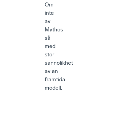
Om
inte
av
Mythos
så
med
stor
sannolikhet
av en
framtida
modell.