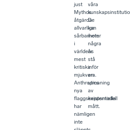
just
våra
Mythos
kunskapsinstitutio
åtgärda
De
allvarliga
kan
sårbarheter
inom
i
några
världens
år
mest
stå
kritiska
inför
mjukvara.
en
Anthropics
utmaning
nya
av
flaggskeppsmodell
existentiella
har
mått.
nämligen
inte
släppts