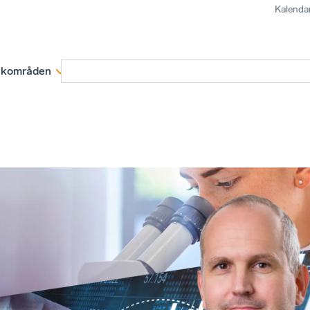
Kalenda
kområden
Medlemskap
Rapporter och remissva