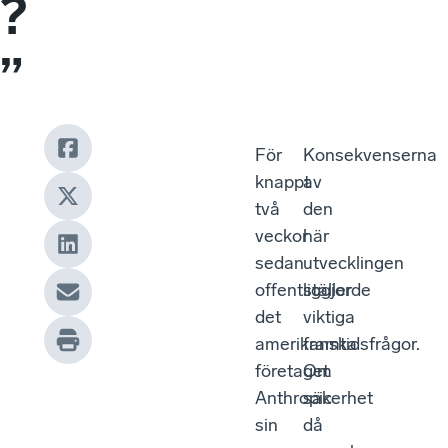
?
”
För
Konsekvenserna
knappt
av
två
den
veckor
här
sedan
utvecklingen
offentliggjorde
ställer
det
viktiga
amerikanska
framtidsfrågor.
företaget
Om
Anthropic
säkerhet
sin
då