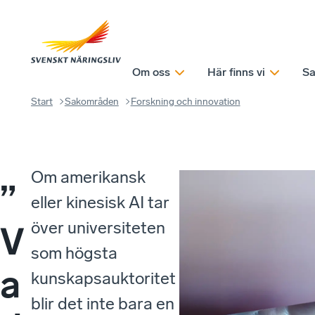
Om oss
Här finns vi
Sa
Start
Sakområden
Forskning och innovation
Om amerikansk
”
eller kinesisk AI tar
över universiteten
V
som högsta
a
kunskapsauktoritet
blir det inte bara en