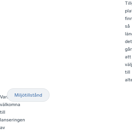
Til
pla
fin
så
län
det
går
att
väl
till
alt
Miljötillstånd
Varmt
välkomna
till
lanseringen
av