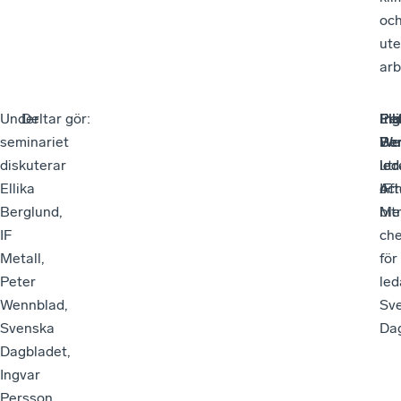
oc
ute
arb
Under
Deltar gör:
Pe
Ing
Ell
seminariet
We
Pe
Be
diskuterar
led
led
utr
Ellika
oc
Aft
IF
Berglund,
bit
Met
IF
che
Metall,
för
Peter
led
Wennblad,
Sv
Svenska
Da
Dagbladet,
Ingvar
Persson,