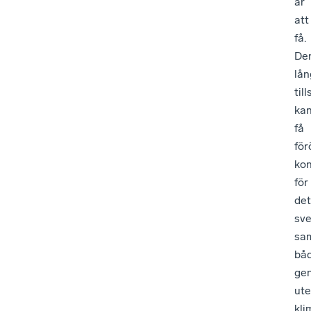
år
att
få.
De
lån
til
ka
få
fö
ko
för
det
sv
sam
bå
ge
ute
kli