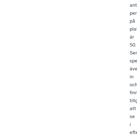
ant
pe
på
pla
är
50.
Sem
spe
äv
in
oc
fin
til
att
se
i
eft