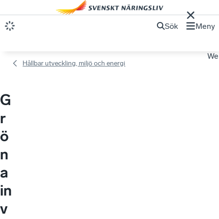
Sök
Meny
We
Hållbar utveckling, miljö och energi
G
r
ö
n
a
in
v