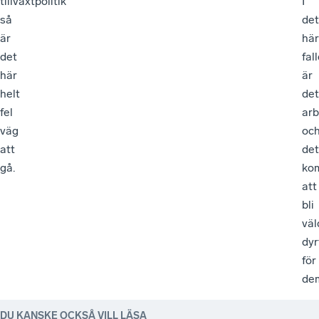
tillväxtpolitik
I
så
det
är
här
det
fal
här
är
helt
det
fel
arb
väg
oc
att
det
gå.
ko
att
bli
väl
dyr
för
de
DU KANSKE OCKSÅ VILL LÄSA