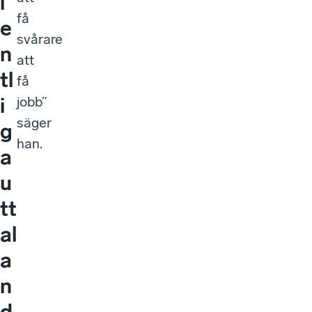
i
få
e
svårare
n
att
tl
få
i
jobb”
säger
g
han.
a
u
tt
al
a
n
d