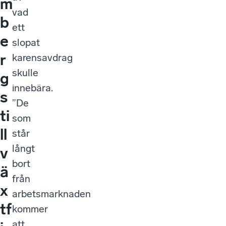
m
vad
b
ett
e
slopat
r
karensavdrag
skulle
g
innebära.
s
”De
ti
som
ll
står
långt
v
bort
ä
från
x
arbetsmarknaden
tf
kommer
att