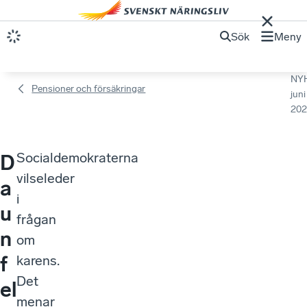
Sök
Meny
NY
Pensioner och försäkringar
juni
202
Socialdemokraterna
D
vilseleder
a
i
u
frågan
n
om
f
karens.
Det
el
menar