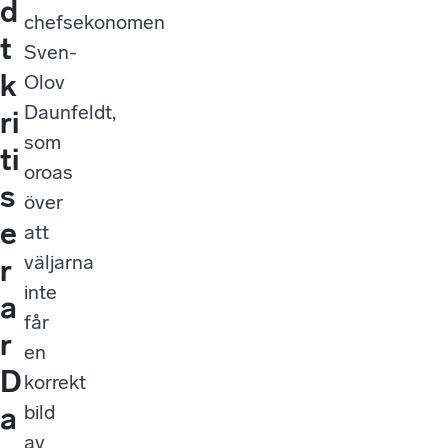
d
chefsekonomen
t
Sven-
k
Olov
Daunfeldt,
ri
som
ti
oroas
s
över
e
att
väljarna
r
inte
a
får
r
en
D
korrekt
bild
a
av