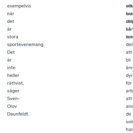
exempelvis
vil
om
när
br
ka
det
det
slo
är
han
så
stora
om
ko
sportevenemang.
det
Det
att
är
bli
inte
än
heller
dyr
rättvist,
för
säger
arb
Sven-
att
Olov
ans
Daunfeldt.
de
so
har