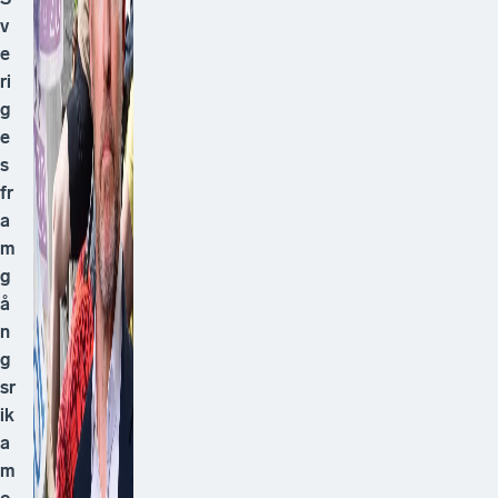
v
e
ri
g
e
s
fr
a
m
g
å
n
g
sr
ik
a
m