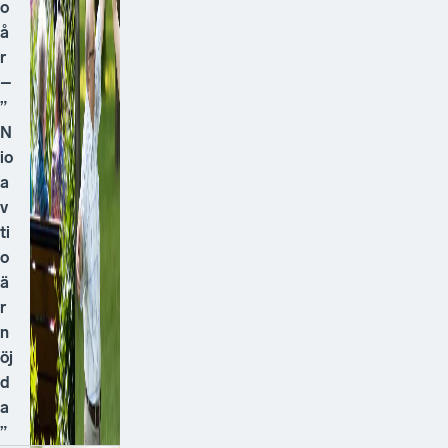
o
å
r
–
”
N
io
a
v
ti
o
ä
r
n
öj
d
a
”