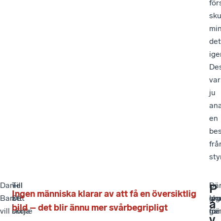
för
sku
mi
det
ige
De
var
ju
an
en
bes
frå
sty
Daniel
Till
–
I
Dä
–
P
Ingen människa klarar av att få en översiktlig
Barr
att
Det
gr
sku
Ing
å
bild – det blir ännu mer svårbegripligt
vill
börja
skulle
för
gar
mä
v