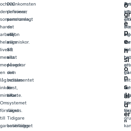
ö
och
000
livsinkomsten
år.
inn
det
den
personer,
definierar
att
int
gr
som
sammanlagt
pensionen,
eff
gic
e
har
en
det
blir
iho
p
arbetat
miljon
vill
väl
sig
e
hela
människor.
säga
lit
var
n
livet
Så
att
för
pol
men
visst
alla
be
tv
si
med
påverkar
pengar
gru
att
o
en
det
som
fra
gå
n
låg
incitamentet
betalas
allt
in
s
inkomst,
för
in
för
oc
ål
minskar.
arbete.
till
låg
bes
Om
systemet
Fö
om
d
förslaget
räknas.
vis
för
er
till
Tidigare
gr
”
garantitillägget
baserades
ka