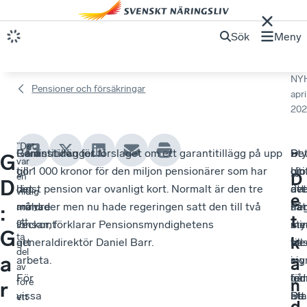
Sök
Meny
NY
Pensioner och försäkringar
apri
202
”Det
Garantitillägget
Remisstiden för förslaget om ett garantitillägg på upp
De
Sty
–
”
G
var
gör
till 1 000 kronor för den miljon pensionärer som har
gjo
gjo
Uti
D
en
D
det
lägst pension var ovanligt kort. Normalt är den tre
att
äv
det
viktig
e
mindre
månader men nu hade regeringen satt den till två
Pe
nå
sat
analys
:
t
att
lönsamt
veckor, förklarar Pensionsmyndighetens
sty
me
mi
G
ta
k
att
generaldirektör Daniel Barr.
be
till
me
del
a
arbeta.
sig
my
i
ä
av
För
för
led
gån
n
före
r
vissa
att
Bl
De
ett
d