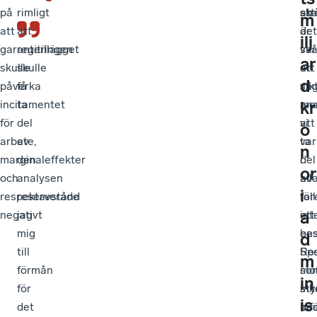
på
rimligt
ska
str
att
m
att
att
är
det
ilj
garantitillägget
regeringen
svå
var
ar
skulle
skulle
att
en
d
påverka
få
sä
vik
kr
incitamentet
ta
me
ana
för
del
vi
att
o
arbete,
av
var
ta
n
marginaleffekter
den
i
del
or
och
analysen
all
av
i
respektavstånd
reserverade
fall
för
a
negativt
jag
int
ett
mig
ens
bes
d
till
Res
Spe
m
förmån
mo
so
in
för
sty
ink
is
det
bes
inf