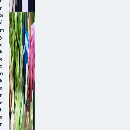
e
r
S
å
m
y
c
k
e
t
ri
k
a
r
e
h
a
r