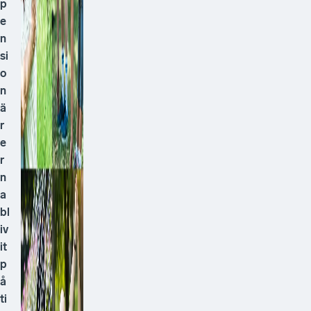
p
e
n
si
o
n
ä
r
e
r
n
a
bl
iv
it
p
å
ti