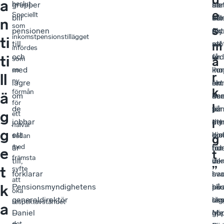
a
beslut.
grupper
ha
an
sle
e
Speciellt
blir
ett
vill
hår
n
som
s
pensionen
ext
sty
för
inkomstpensionstillägget
ti
m
till
mö
att
att
infördes
och
re
en
få
ti
ä
som
med
inn
kon
iho
en
r
ll
ny
lägre
re
likt
en
k
förmån
ä
om
ko
de
ana
för
l
de
för
so
på
g
ett
i
jobbar
att
my
de
halvår
g
ett
dis
gjo
kor
sedan
g
med
år
hur
för
tid
e
t
främsta
till,
de
ink
vi
”
t
syfte
förklarar
sva
i
ha
att
k
Pensionsmyndighetens
sku
hös
på
öka
generaldirektör
läg
sku
oss
respektavståndet
a
Daniel
upp
gö
Me
–
det