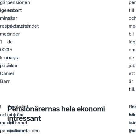
går
pensionen
pe
igenom
enbart
till
minskar
på
oc
respektavståndet
inkomsten
me
med
under
bli
1
de
läg
000
15
om
kronor,
bästa
de
påpekar
åren.
job
Daniel
ett
Barr.
år
till.
I
Det
Samtidigt
–
Un
En
–
Fö
Pensionärernas hela ekonomi
och
innebär
är
Utifrån
vå
fak
En
de
intressant
med
att
systemet
det
har
so
av
all
pensionsreformen
systemet
under
skulle
Pe
gör
fe
fle