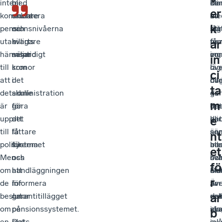
inte
med
bli
de
bli
kla
er
kommentera
skulle
enklare
me
en
av
k
pensionsnivåerna
en
och
låg
sjä
att
utan
kvarts
billigare
pe
fö
få
ar
hänvisar
miljard
samtidigt
ing
so
en
in
till
kronor
som
i
läg
öve
ci
att
i
det
dag
ov
bil
ta
det
administration
skulle
gar
de
–
m
är
för
göra
bos
fe
det
e
upp
att
det
det
an
blir
till
få
lättare
sär
so
än
nt
politikerna.
systemet
för
bos
all
me
et
Men
och
oss
oc
har
svå
fö
om
handläggningen
att
äld
oli
De
r
de
för
informera
Äv
avr
är
ar
beslutar
garantitillägget
om
det
oc
re
om
på
pensionssystemet.
ny
ska
ida
b
en
plats
Det
ink
svå