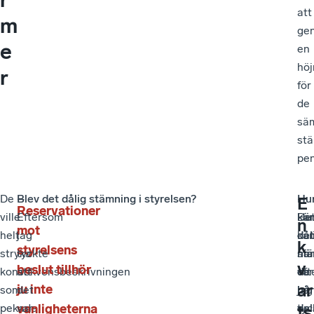
att
m
ge
e
en
höj
r
för
de
sä
stä
pen
De
–
Blev det dålig stämning i styrelsen?
–
Hu
–
E
Reservationer
ville
Eftersom
Hu
kä
De
n
mot
helt
jag
dål
det
kä
k
styrelsens
stryka
tyckte
st
när
mär
v
beslut tillhör
konsekvensbeskrivningen
att
var
de
ef
ar
ju inte
som
det
på
här
jag
pekade
vanligheterna
var
en
del
tyc
ts