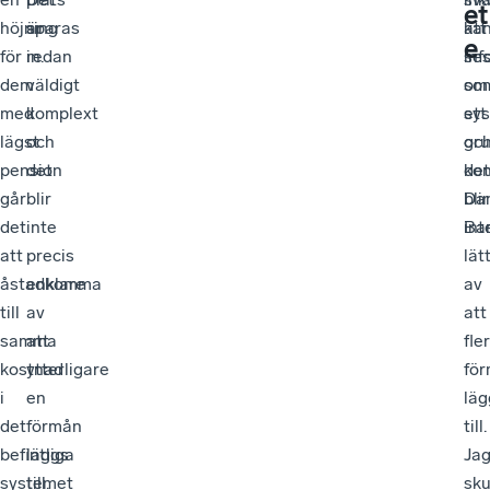
et
höjning
sparas
är
ka
att
e
för
in.
redan
se
inf
dem
väldigt
so
om
med
komplext
ett
sys
lägst
och
gru
oc
pension
det
kon
det
går
blir
Dan
blir
det
inte
Bar
int
att
precis
lät
åstadkomma
enklare
av
till
av
att
samma
att
fler
kostnad
ytterligare
fö
i
en
läg
det
förmån
till.
befintliga
läggs
Ja
systemet
till.
sku