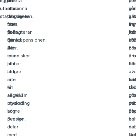
ligger
att
den
arbeta
de
är
år
pen
utanför
infria
allmänna
om
so
att
går
statsbudgeten.
längre
pensionen
de
ga
allt
nä
fram,
utan
inte
en
fler
ing
poängterar
även
finns,
hel
job
frå
Daniel
tjänstepensionen.
om
an
eft
10
Barr.
Att
den
bil
65
pro
människor
som
än
års
arb
blir
jobbar
de
åld
till
äldre
längre
av
äv
att
är
inte
fat
om
var
en
får
so
få
10
angenäm
särskilt
oft
gör
pro
utveckling
mycket
må
det
pen
som
högre
up
på
öve
Sverige
pension.
i
hel
en
delar
deb
nat
med
De
sä