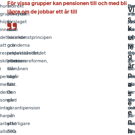
”
För vissa grupper kan pensionen till och med bli
hur
Indirekt
är
Pr
Ba
ga
Vi
lägre om de jobbar ett år till
grundskyddet
påverkar
en
inf
att
atp
s
höjs
förslaget
av
be
job
sy
k
innebär
både
de
hur
ett
so
ul
det
livsinkomstprincipen
bärande
vik
år
skr
att
och
grunderna
var
till
för
le
respektavståndet,
respektavståndet
i
arb
får
dry
g
skillnaden
eftersom
pensionsreformen,
är
ga
25
är
i
förmånen
slår
för
sto
år
n
pension
utgår
han
pen
eff
se
a
mellan
till
fast.
sär
på
lad
s
den
de
Den
för
pen
en
som
med
går
de
Me
sto
e
inte
garantipension
ut
so
det
ris
e
har
och
på
är
här
på
n
arbetat
ytterligare
att
öve
för
sta
h
alls
300
hela
60
sku
O