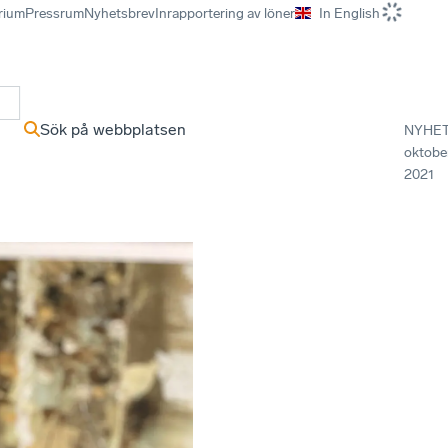
rium
Pressrum
Nyhetsbrev
Inrapportering av löner
In English
r
Sök på webbplatsen
NYHE
oktobe
2021