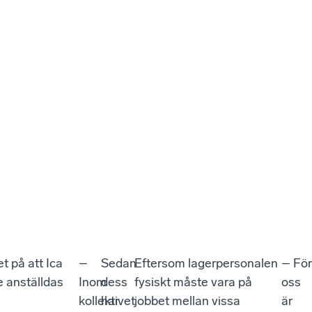
t på att Ica
–
Sedan
Eftersom lagerpersonalen
– För
e anställdas
Inom
dess
fysiskt måste vara på
oss
kollektivet
har
jobbet mellan vissa
är