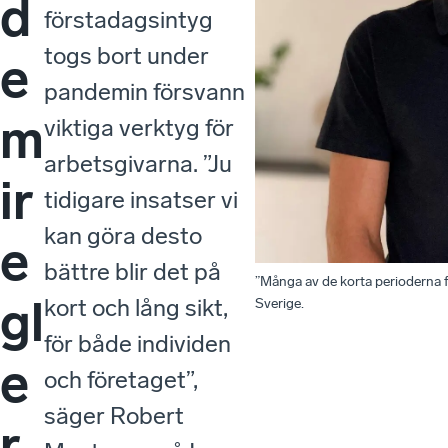
d
förstadagsintyg
togs bort under
e
pandemin försvann
m
viktiga verktyg för
arbetsgivarna. ”Ju
ir
tidigare insatser vi
kan göra desto
e
bättre blir det på
”Många av de korta perioderna fö
gl
kort och lång sikt,
Sverige.
för både individen
e
och företaget”,
säger Robert
r