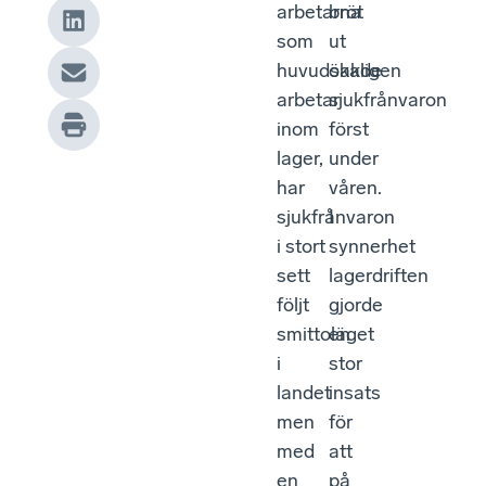
arbetarna
bröt
som
ut
huvudsakligen
ökade
arbetar
sjukfrånvaron
inom
först
lager,
under
har
våren.
sjukfrånvaron
I
i stort
synnerhet
sett
lagerdriften
följt
gjorde
smittoläget
en
i
stor
landet
insats
men
för
med
att
en
på