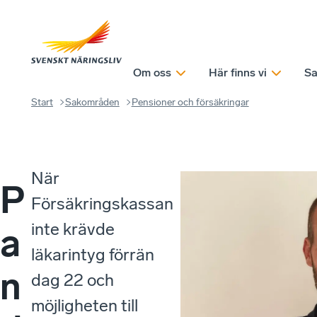
Om oss
Här finns vi
Sa
Start
Sakområden
Pensioner och försäkringar
När
P
Försäkringskassan
inte krävde
a
läkarintyg förrän
n
dag 22 och
möjligheten till