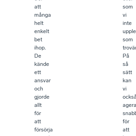
att
som
många
vi
helt
inte
enkelt
upple
bet
som
ihop.
trovä
De
På
kände
så
ett
sätt
ansvar
kan
och
vi
gjorde
ocks
allt
ager
för
snab
att
för
försörja
att