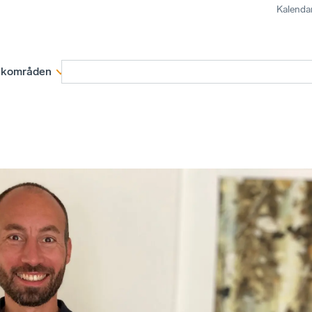
Kalenda
kområden
Medlemskap
Rapporter och remissva