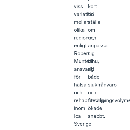
viss
kort
variation
tid
mellan
ställa
olika
om
regioner,
och
enligt
anpassa
Robert
sig
Munteanu,
till
ansvarig
att
för
både
hälsa
sjukfrånvaro
och
och
rehabilitering
försäljningsvolym
inom
ökade
Ica
snabbt.
Sverige.