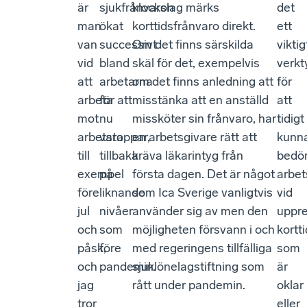
är
sjukfrånvaron
klockslag märks
det
man
ökat
korttidsfrånvaro direkt.
ett
van
successivt
Om det finns särskilda
viktig
vid
bland
skäl för det, exempelvis
verkt
att
arbetarna
om det finns anledning att
för
arbeta
för att
misstänka att en anställd
att
mot
nu
missköter sin frånvaro, har
tidigt
arbetstoppar,
vara
en arbetsgivare rätt att
kunn
till
tillbaka
kräva läkarintyg från
bedö
exempel
på
första dagen. Det är något
arbe
före
liknande
som Ica Sverige vanligtvis
vid
jul
nivåer
använder sig av men den
uppr
och
som
möjligheten försvann i och
kortt
påsk,
före
med regeringens tillfälliga
som
och
pandemin.
sjuklönelagstiftning som
är
jag
rått under pandemin.
oklar
tror
eller