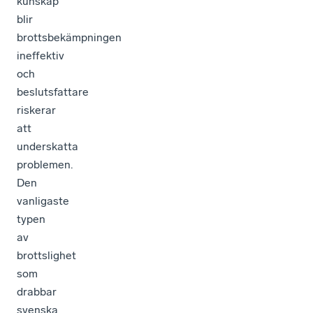
kunskap
blir
brottsbekämpningen
ineffektiv
och
beslutsfattare
riskerar
att
underskatta
problemen.
Den
vanligaste
typen
av
brottslighet
som
drabbar
svenska