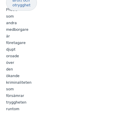
Brott och
Sverige.
otrygghet
Precis
som
andra
medborgare
är
företagare
djupt
oroade
över
den
ökande
kriminaliteten
som
försämrar
tryggheten
runtom