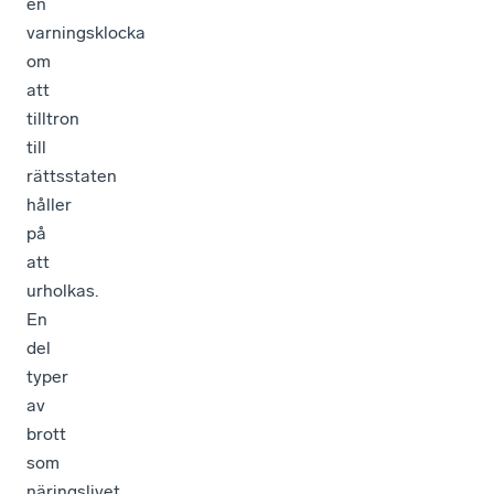
en
varningsklocka
om
att
tilltron
till
rättsstaten
håller
på
att
urholkas.
En
del
typer
av
brott
som
näringslivet