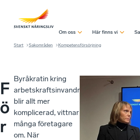
Om oss
Här finns vi
Sa
Start
Sakområden
Kompetensförsörjning
Byråkratin kring
F
arbetskraftsinvandringen
blir allt mer
ö
komplicerad, vittnar
r
många företagare
om. När