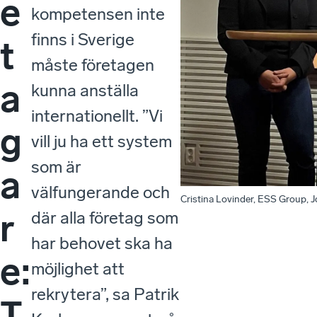
e
kompetensen inte
finns i Sverige
t
måste företagen
a
kunna anställa
internationellt. ”Vi
g
vill ju ha ett system
som är
a
välfungerande och
Cristina Lovinder, ESS Group, 
r
där alla företag som
har behovet ska ha
e:
möjlighet att
rekrytera”, sa Patrik
T