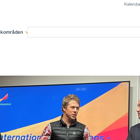
Kalenda
kområden
Medlemskap
Rapporter och remissva