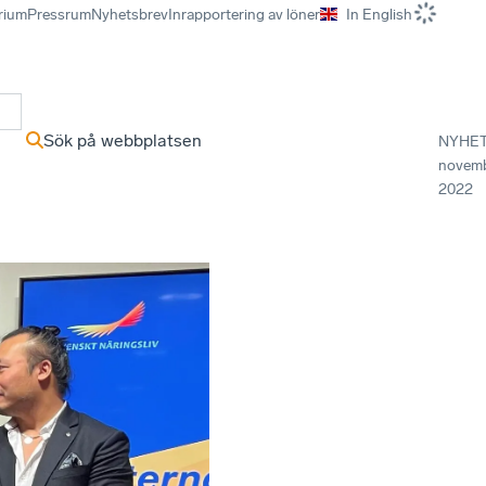
rium
Pressrum
Nyhetsbrev
Inrapportering av löner
In English
r
Sök på webbplatsen
NYHE
novem
2022