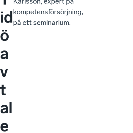
Karlsson, expert på
kompetensförsörjning,
id
på ett seminarium.
ö
a
v
t
al
e