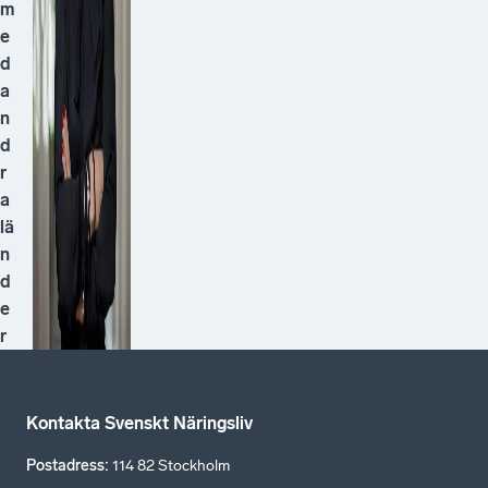
m
e
d
a
n
d
r
a
lä
n
d
e
r
Kontakta Svenskt Näringsliv
Postadress
:
114 82 Stockholm