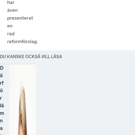
har
även
presenterat
en
rad
reformförslag.
DU KANSKE OCKSÅ VILL LÄSA
D
ä
rf
ö
r
lä
m
n
a