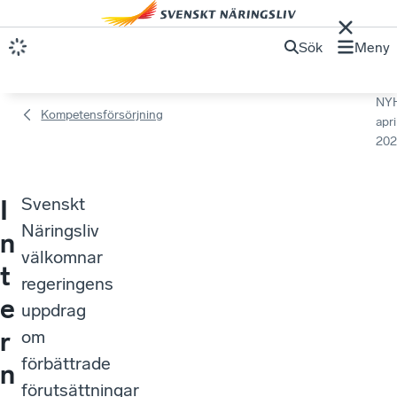
Sök
Meny
NY
Kompetensförsörjning
apri
202
Svenskt
I
Näringsliv
n
välkomnar
t
regeringens
e
uppdrag
r
om
förbättrade
n
förutsättningar