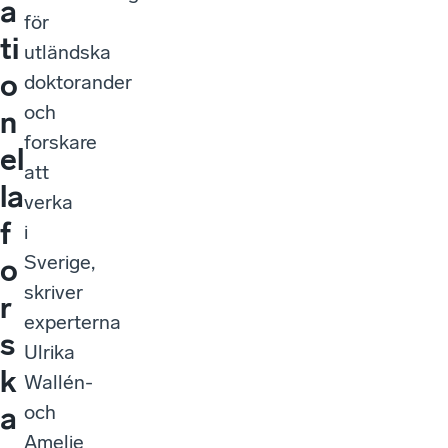
a
för
ti
utländska
o
doktorander
och
n
forskare
el
att
la
verka
f
i
Sverige,
o
skriver
r
experterna
s
Ulrika
k
Wallén­­­
och
a
Amelie