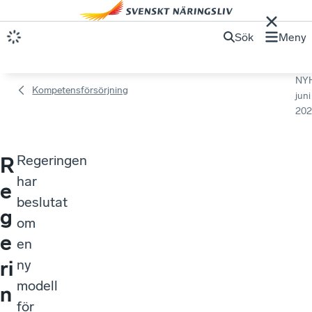
Sök
Meny
NY
Kompetensförsörjning
juni
202
Regeringen
R
har
e
beslutat
g
om
e
en
ri
ny
modell
n
för