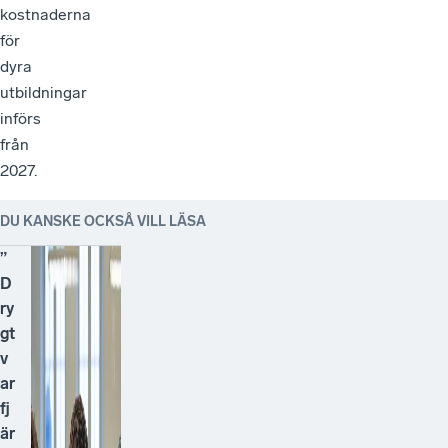
kostnaderna
för
dyra
utbildningar
införs
från
2027.
DU KANSKE OCKSÅ VILL LÄSA
”
D
ry
gt
v
ar
fj
är