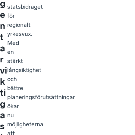
g
statsbidraget
e
för
n
regionalt
yrkesvux.
t
Med
a
en
r
stärkt
vi
långsiktighet
och
k
bättre
ti
planeringsförutsättningar
g
ökar
a
nu
möjligheterna
s
att