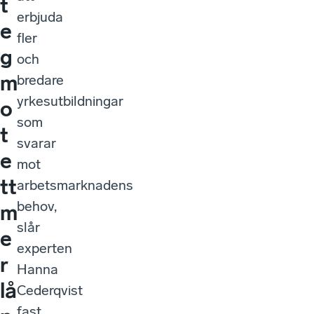
t
erbjuda
e
fler
g
och
m
bredare
yrkesutbildningar
o
som
t
svarar
e
mot
tt
arbetsmarknadens
behov,
m
slår
e
experten
r
Hanna
lå
Cederqvist
fast.