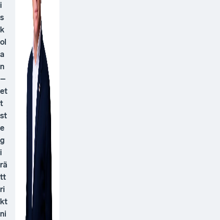
i
s
k
ol
a
n
–
et
t
st
e
g
i
rä
tt
ri
kt
ni