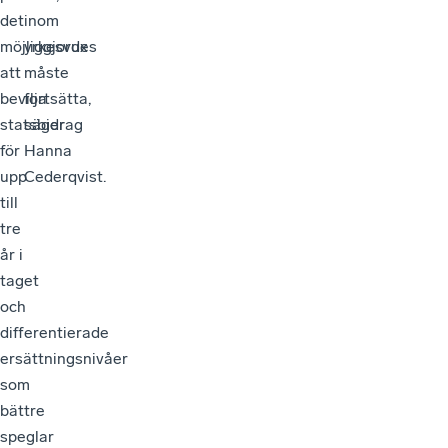
det
inom
möjliggjordes
yrkesvux
att
måste
bevilja
fortsätta,
statsbidrag
säger
för
Hanna
upp
Cederqvist.
till
tre
år i
taget
och
differentierade
ersättningsnivåer
som
bättre
speglar