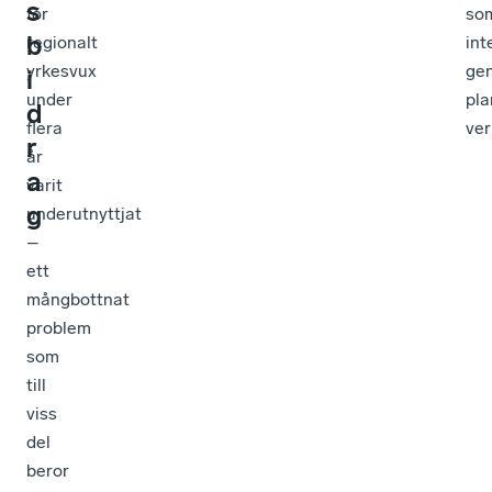
s
för
so
b
regionalt
int
yrkesvux
ge
i
under
pla
d
flera
ver
r
år
a
varit
g
underutnyttjat
–
ett
mångbottnat
problem
som
till
viss
del
beror