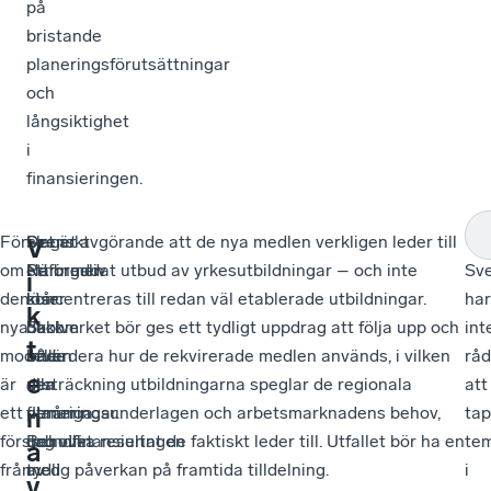
på
bristande
planeringsförutsättningar
och
långsiktighet
i
finansieringen.
Förslaget
Svenskt
–
Det är avgörande att de nya medlen verkligen leder till
–
V
om
Näringsliv
Reformen
ett breddat utbud av yrkesutbildningar – och inte
Sve
i
den
står
löser
koncentreras till redan väl etablerade utbildningar.
har
k
nya
bakom
dock
Skolverket bör ges ett tydligt uppdrag att följa upp och
int
t
modellen
både
inte
utvärdera hur de rekvirerade medlen används, i vilken
råd
e
är
den
alla
utsträckning utbildningarna speglar de regionala
att
ett
fleråriga
utmaningar.
planeringsunderlagen och arbetsmarknadens behov,
ta
n
förslag
grundfinansieringen
Behovet
och vilka resultat de faktiskt leder till. Utfallet bör ha en
te
a
från
med
av
tydlig påverkan på framtida tilldelning.
i
v