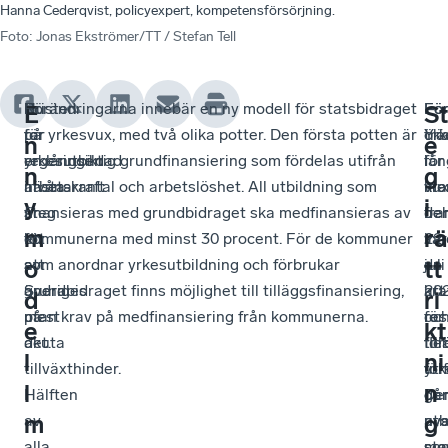
Hanna Cederqvist, policyexpert, kompetensförsörjning.
Foto
:
Jonas Ekströmer/TT / Stefan Tell
Bristen
Nu
Förändringarna innebär en ny modell för statsbidraget
Fö
–
Fö
E
St
på
tar
för yrkesvux, med två olika potter. Den första potten är
öka
Yrk
trä
n
e
yrkesutbildad
regeringen
en långsiktig grundfinansiering som fördelas utifrån
lån
för
i
n
g
arbetskraft
nästa
invånarantal och arbetslöshet. All utbildning som
me
vu
kra
y
i
är
steg
finansieras med grundbidraget ska medfinansieras av
fra
be
de
m
rä
ett
för
kommunerna med minst 30 procent. För de kommuner
inn
var
22
av
att
som anordnar yrkesutbildning och förbrukar
de
en
juli
o
tt
Sveriges
ändra
grundbidraget finns möjlighet till tilläggsfinansiering,
att
kra
20
d
ri
mest
på
utan krav på medfinansiering från kommunerna.
res
för
oc
e
kt
akuta
det.
för
fler
til
l
ni
tillväxthinder.
uti
yrk
för
l
n
Hälften
de
De
gå
m
g
av
utb
ny
av
alla
so
mo
sta