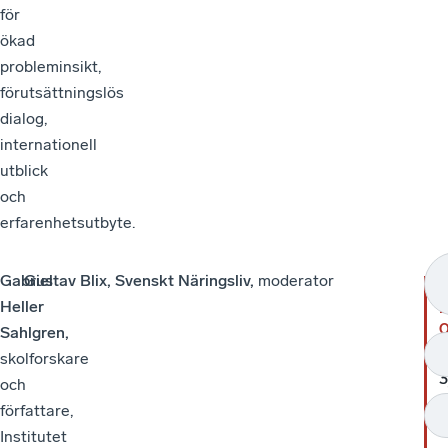
för
ökad
probleminsikt,
förutsättningslös
dialog,
internationell
utblick
och
erfarenhetsutbyte.
Gabriel
Gustav Blix, Svenskt Näringsliv,
moderator
Heller
L
Sahlgren,
2
skolforskare
och
s
författare,
s
Institutet