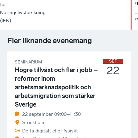
g
för
Näringslivsforskning
e
(IFN)
Fler liknande evenemang
SEP
SEMINARIUM
22
Högre tillväxt och fler i jobb –
reformer inom
arbetsmarknadspolitik och
arbetsmigration som stärker
Sverige
22 september 09:00–11:30
Stockholm
Delta digitalt eller fysiskt