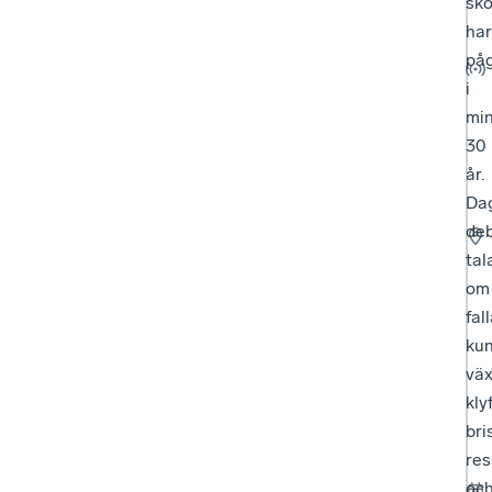
sko
har
påg
i
min
30
år.
Da
deb
tal
om
fal
kun
vä
klyf
bri
res
oc