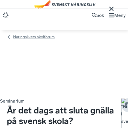
Sök
Meny
Näringslivets skolforum
Seminarium
”Kr
Är det dags att sluta gnälla
i
på svensk skola?
sv