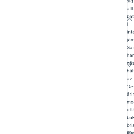
sig
allt
bät
i
int
jäm
Sam
har
nä
häl
av
15-
åri
me
utl
ba
bri
läs