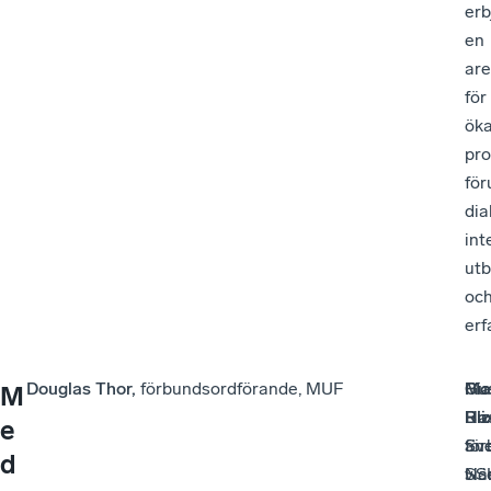
erb
en
ar
för
ök
pro
för
dia
int
utb
oc
erf
Douglas Thor,
förbundsordförande, MUF
Mo
Pia
Gu
M
Ha
Riz
Bli
e
för
an
Sv
d
SS
vic
När