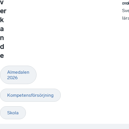
v
ord
mo
er
Sve
lär
k
a
n
d
e
Almedalen
2026
Kompetensförsörjning
Skola