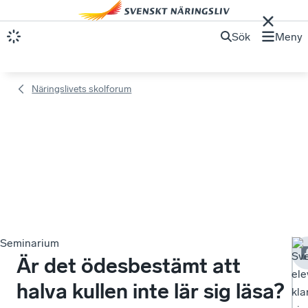
Sök
Meny
Näringslivets skolforum
Seminarium
Sv
Är det ödesbestämt att
ele
halva kullen inte lär sig läsa?
kla