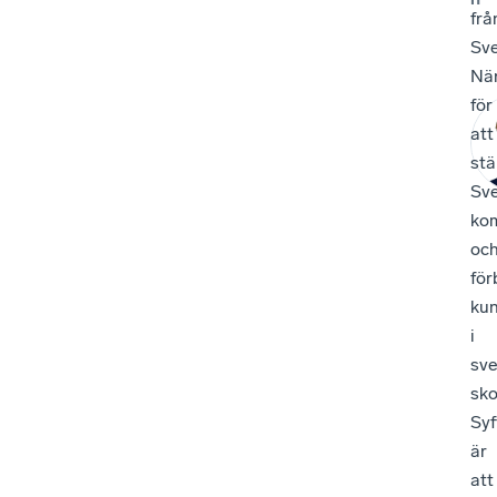
frå
Sv
När
för
att
stä
Sve
kom
oc
för
kun
i
sv
sko
Syf
är
att