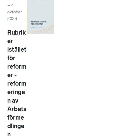
–
4
oktober
2023
Rubrik
er
istället
för
reform
er -
reform
eringe
n av
Arbets
förme
dlinge
n