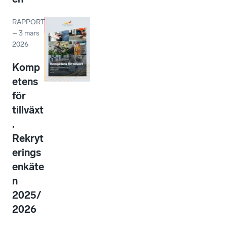
RAPPORT
–
3 mars
2026
Komp
etens
för
tillväxt
.
Rekryt
erings
enkäte
n
2025/
2026