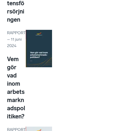
tensfö
rsörjni
ngen
RAPPORT
–
11 juni
2024
Vem
gör
vad
inom
arbets
markn
adspol
itiken?
RAPPORT