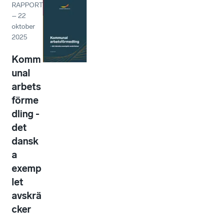
RAPPORT
–
22
oktober
2025
Komm
unal
arbets
förme
dling -
det
dansk
a
exemp
let
avskrä
cker