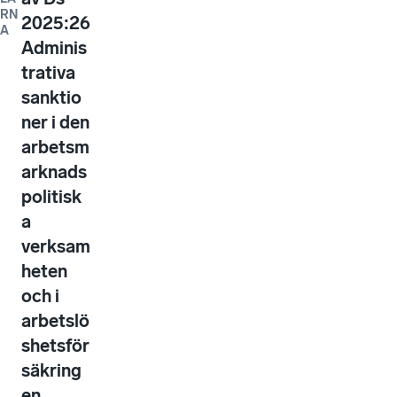
RN
2025:26
A
Adminis
trativa
sanktio
ner i den
arbetsm
arknads
politisk
a
verksam
heten
och i
arbetslö
shetsför
säkring
en