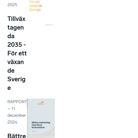
2025
Tillväx
tagen
da
2035 -
För ett
växan
de
Sverig
e
RAPPORT
–
11
december
2024
Bättre