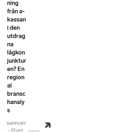
ning
från a-
kassan
i den
utdrag
na
lågkon
junktur
en? En
region
al
bransc
hanaly
s
RAPPORT
–
25 juni