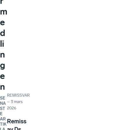
r
m
e
d
li
n
g
e
n
REMISSVAR
SE
–
3 mars
NA
2026
ST
E
AR
Remiss
TIK
av Ds
LA