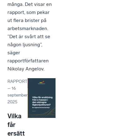
många. Det visar en
rapport, som pekar
ut flera brister på
arbetsmarknaden.
”Det är svårt att se
någon ljusning”,
säger
rapportförfattaren
Nikolay Angelov.
RAPPORT
–
16
september
2025
Vilka
får
ersätt