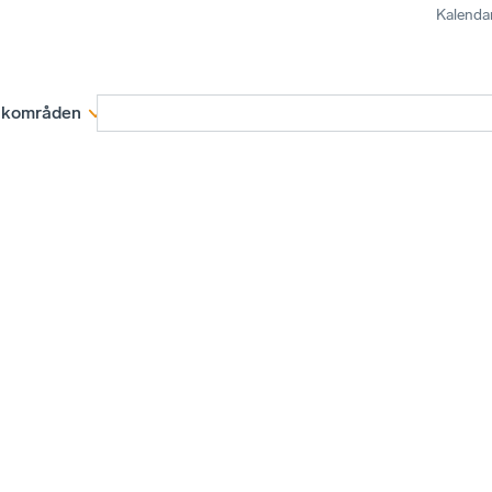
Kalenda
kområden
Medlemskap
Rapporter och remissva