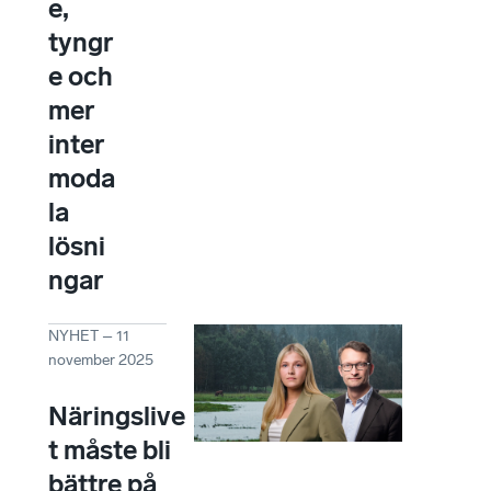
e,
tyngr
e och
mer
inter
moda
la
lösni
ngar
NYHET
–
11
november 2025
Näringslive
t måste bli
bättre på