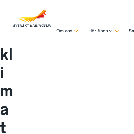
Om oss
Här finns vi
Sa
kl
i
m
a
t