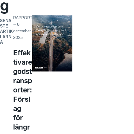
g
RAPPORT
SENA
–
8
STE
december
ARTIK
LARN
2025
A
Effek
tivare
godst
ransp
orter:
Försl
ag
för
längr