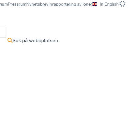
rium
Pressrum
Nyhetsbrev
Inrapportering av löner
In English
r
Sök på webbplatsen