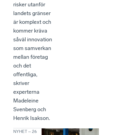
risker utanför
landets gränser
är komplext och
kommer kräva
såväl innovation
som samverkan
mellan företag
och det
offentliga,
skriver
experterna
Madeleine
Svenberg och
Henrik Isakson.
NYHET
–
26