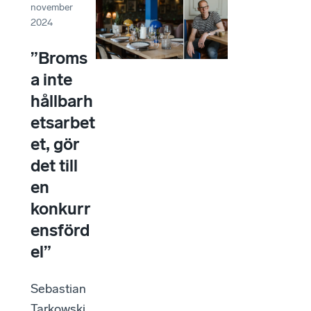
november
2024
”Broms
a inte
hållbarh
etsarbet
et, gör
det till
en
konkurr
ensförd
el”
Sebastian
Tarkowski