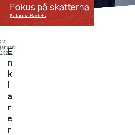
Fokus på skatterna
Katarina Bartels
23
januari
E
2024
n
k
l
a
r
e
r