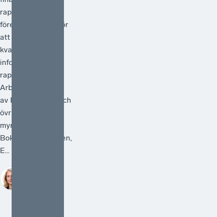
rapportering och
föreslå åtgärder för
att förstärka
kvaliteten i den
information som
rapporteras.
Arbetet ska ledas
av Bolagsverket och
övriga deltagande
myndigheter är
Bokföringsnämnden,
E...
Sofia
Bildstein-
Hagberg