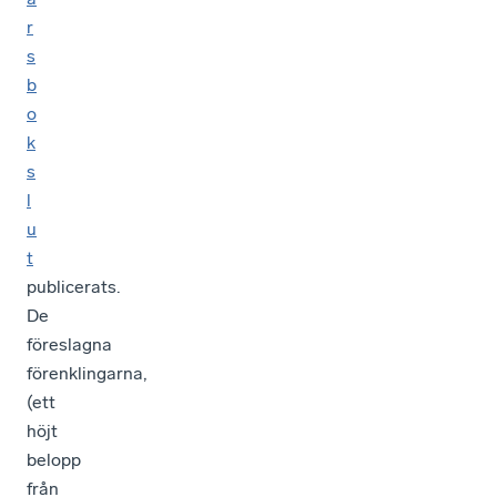
r
s
b
o
k
s
l
u
t
publicerats.
De
föreslagna
förenklingarna,
(ett
höjt
belopp
från