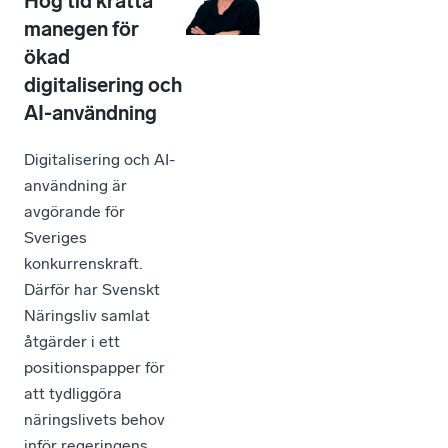
Hög tid kratta
manegen för
ökad
digitalisering och
AI-användning
Digitalisering och AI-
användning är
avgörande för
Sveriges
konkurrenskraft.
Därför har Svenskt
Näringsliv samlat
åtgärder i ett
positionspapper för
att tydliggöra
näringslivets behov
inför regeringens