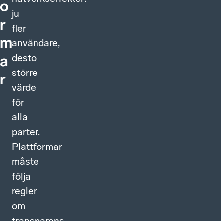
o
ju
r
fler
m
användare,
desto
a
större
r
värde
för
alla
parter.
Plattformar
måste
följa
regler
om
transparens,