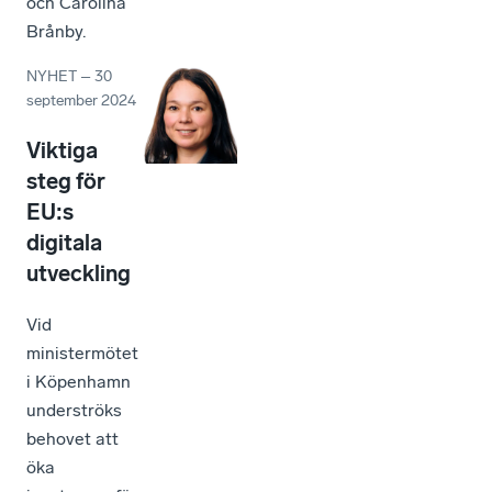
och Carolina
Brånby.
NYHET
–
30
september 2024
Viktiga
steg för
EU:s
digitala
utveckling
Vid
ministermötet
i Köpenhamn
underströks
behovet att
öka