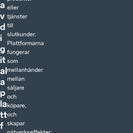
a
eller
v
tjänster
till
d
slutkunder.
i
Plattformarna
g
fungerar
it
som
al
mellanhänder
mellan
a
säljare
p
och
la
köpare,
tt
och
skapar
f
nätverkseffekter: