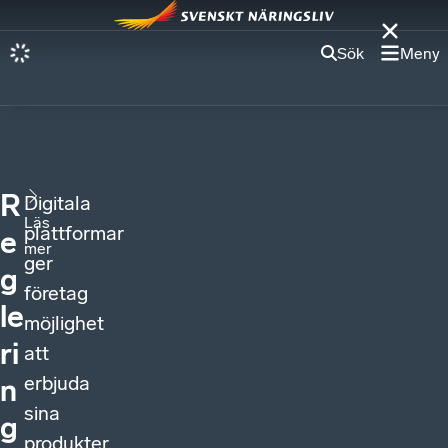
Sök
Meny
R
Digitala
Läs
plattformar
e
mer
ger
g
företag
le
möjlighet
ri
att
erbjuda
n
sina
g
produkter