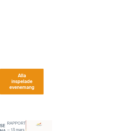
Europ
ean
busin
ess?
Sändes
:
2022-
03-16
Alla
inspelade
evenemang
RAPPORT
SE
–
13 mars