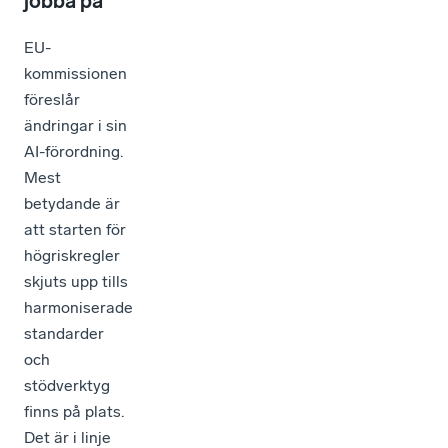
jobba på
EU-
kommissionen
föreslår
ändringar i sin
AI-förordning.
Mest
betydande är
att starten för
högriskregler
skjuts upp tills
harmoniserade
standarder
och
stödverktyg
finns på plats.
Det är i linje