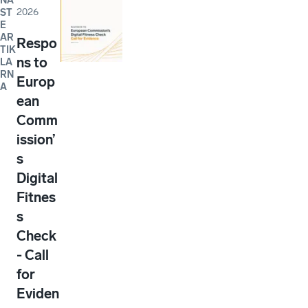
NA
2026
ST
E
AR
Respo
TIK
ns to
LA
RN
Europ
A
ean
Comm
ission’
s
Digital
Fitnes
s
Check
- Call
for
Eviden