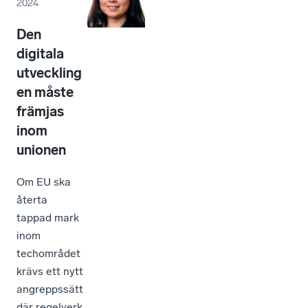
2024
Den
digitala
utveckling
en måste
främjas
inom
unionen
Om EU ska
återta
tappad mark
inom
techområdet
krävs ett nytt
angreppssätt
där regelverk