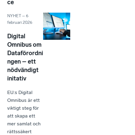
ce
NYHET
–
6
februari 2026
Digital
Omnibus om
Dataförordni
ngen – ett
nödvändigt
initativ
EU:s Digital
Omnibus är ett
viktigt steg för
att skapa ett
mer samlat och
rättssäkert