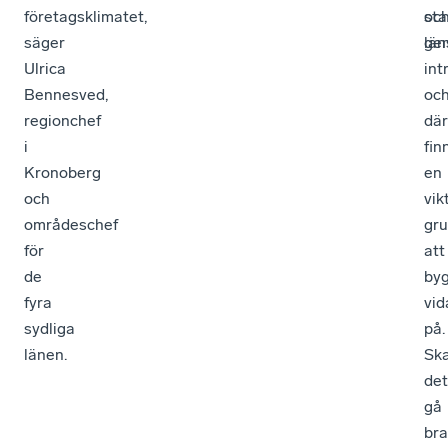
företagsklimatet,
oc
sta
säger
län
ge
Ulrica
int
Bennesved,
oc
regionchef
där
i
fin
Kronoberg
en
och
vik
områdeschef
gr
för
att
de
by
fyra
vid
sydliga
på.
länen.
Sk
det
gå
bra