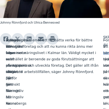
Johnny Rönnfjord och Ulrica Bennesved
SK
Sydsveriges
–
Johnny
– Jag ser fram emot att fortsätta verka för bättre
Fö
–
AV
näringsliv
Vi
Rönnfjord
villkor för företag och att nu kunna rikta ännu mer
att
Vi
växer
organiserar
har
fokus mot näringslivet i Kalmar län. Väldigt mycket i
när
ser
Lin
och
oss
varit
samhället är beroende av goda förutsättningar att
sk
tyd
utvecklas
på
näringspolitisk
starta, driva och utveckla företag. Det gäller allt ifrån
ku
ut
snabbt.
ett
rådgivare
tillväxt till arbetstillfällen, säger Johnny Rönnfjord.
for
på
Därför
nytt
på
vä
de
gör
sätt
Svenskt
krä
här
Svenskt
för
Näringsliv
ett
om
Näringsliv
att
i
got
me
nu
kunna
Kronobergs
lok
vi