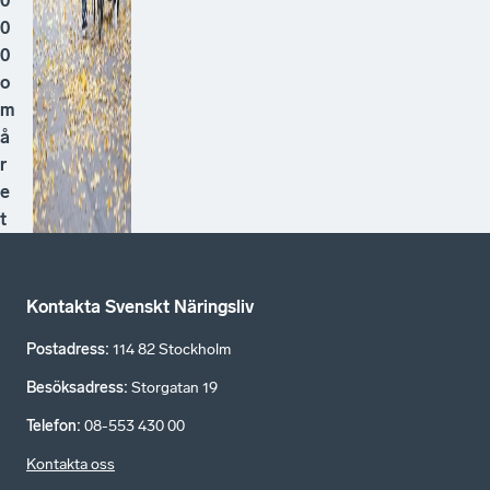
0
0
0
o
m
å
r
e
t
Kontakta Svenskt Näringsliv
Postadress
:
114 82 Stockholm
Besöksadress
:
Storgatan 19
Telefon
:
08-553 430 00
Kontakta oss