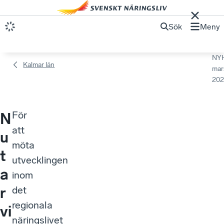
Sök
Meny
NY
Kalmar län
mar
202
För
N
att
u
möta
t
utvecklingen
a
inom
r
det
regionala
vi
näringslivet