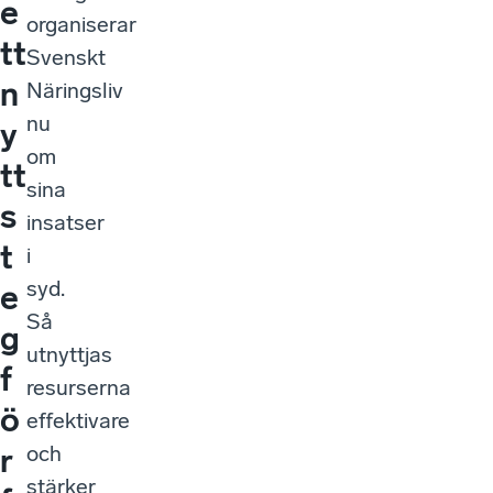
e
organiserar
tt
Svenskt
n
Näringsliv
nu
y
om
tt
sina
s
insatser
t
i
syd.
e
Så
g
utnyttjas
f
resurserna
ö
effektivare
och
r
stärker