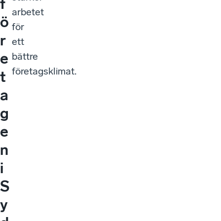
f
arbetet
ö
för
r
ett
e
bättre
företagsklimat.
t
a
g
e
n
i
S
y