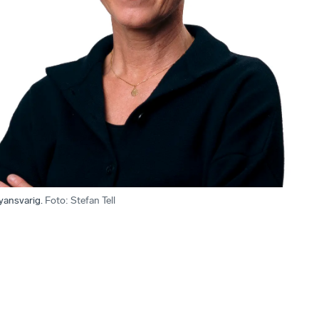
cyansvarig.
Foto
:
Stefan Tell