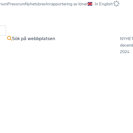
rium
Pressrum
Nyhetsbrev
Inrapportering av löner
In English
r
Sök på webbplatsen
NYHE
decem
2024