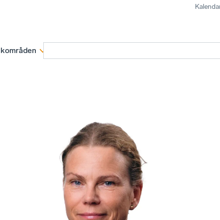
Kalenda
kområden
Medlemskap
Rapporter och remissva