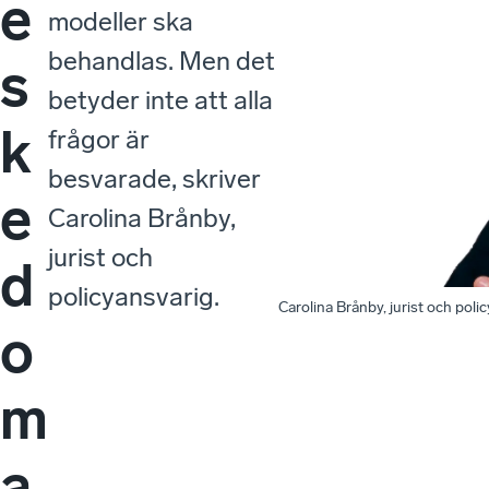
e
modeller ska
behandlas. Men det
s
betyder inte att alla
k
frågor är
besvarade, skriver
e
Carolina Brånby,
jurist och
d
policyansvarig.
Carolina Brånby, jurist och poli
o
m
a