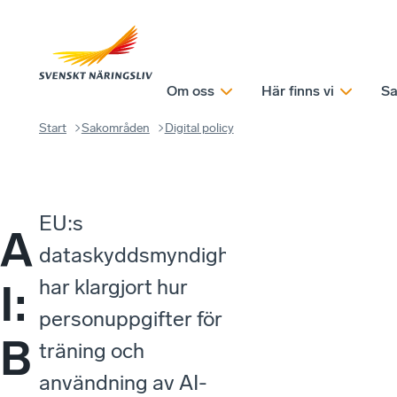
Om oss
Här finns vi
Sa
Start
Sakområden
Digital policy
EU:s
A
dataskyddsmyndighet
har klargjort hur
I:
personuppgifter för
B
träning och
användning av AI-