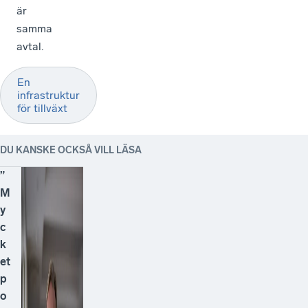
är
samma
avtal.
En
infrastruktur
för tillväxt
DU KANSKE OCKSÅ VILL LÄSA
”
M
y
c
k
et
p
o