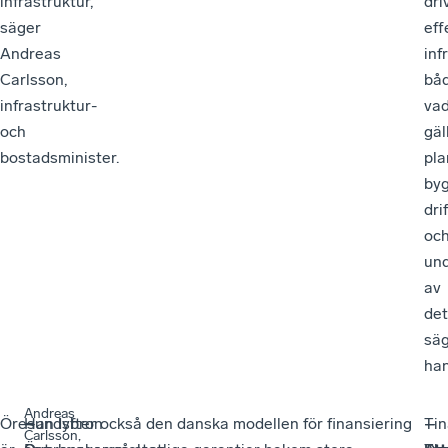
infrastruktur,
dri
säger
eff
Andreas
inf
Carlsson,
bå
infrastruktur-
va
och
gäl
bostadsminister.
pla
by
drif
oc
und
av
det
sä
han
Andreas
Öresundsbron
–
–
Han lyfter också den danska modellen för finansiering
–
Tin
–
–
Carlsson,