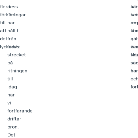
flera
dess.
ka
att
förklaringar
Det
bet
sa
till
har
av
reg
att
hållit
lån
ko
det
från
an
gäl
lyckades.
första
väx
öve
strecket
sku
tid,
på
sä
sä
ritningen
han
ho
till
oc
idag
for
när
vi
fortfarande
driftar
bron.
Det