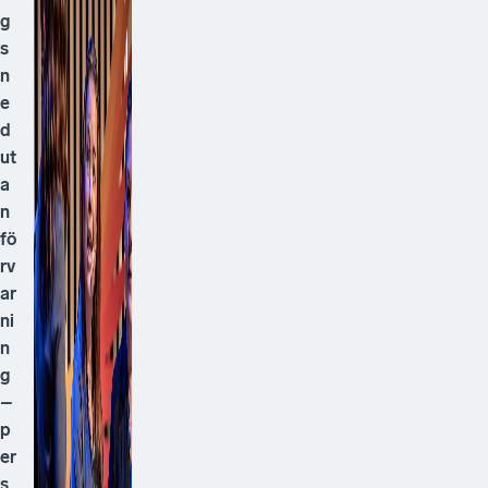
g
s
n
e
d
ut
a
n
fö
rv
ar
ni
n
g
–
p
er
s