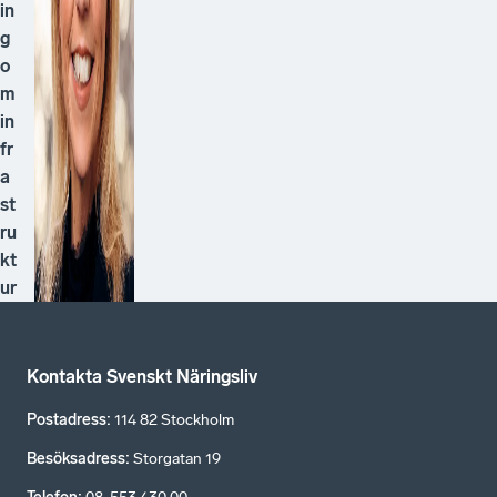
in
g
o
m
in
fr
a
st
ru
kt
ur
Kontakta Svenskt Näringsliv
Postadress
:
114 82 Stockholm
Besöksadress
:
Storgatan 19