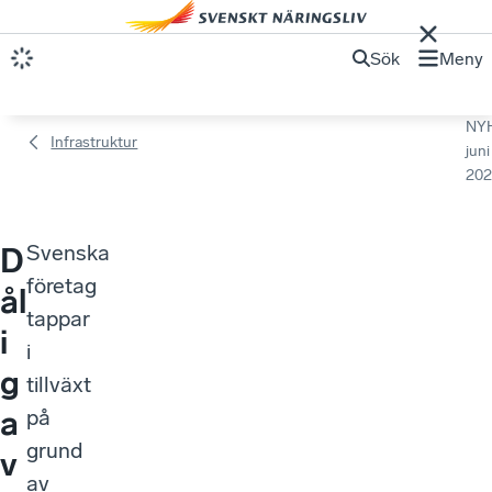
Sök
Meny
NY
Infrastruktur​
juni
202
Svenska
D
företag
ål
tappar
i
i
g
tillväxt
a
på
grund
v
av