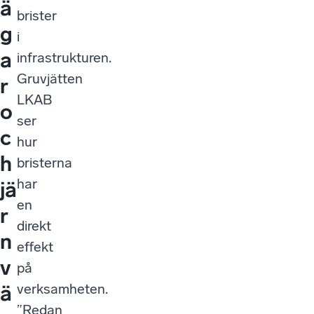
ä
brister
g
i
a
infrastrukturen.
Gruvjätten
r
LKAB
o
ser
c
hur
h
bristerna
har
jä
en
r
direkt
n
effekt
v
på
verksamheten.
ä
”Redan