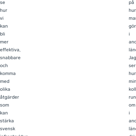
se
på
hur
hur
vi
ma
kan
gör
bli
i
mer
an
effektiva,
län
snabbare
Ja
och
ser
komma
hur
med
mi
olika
kol
åtgärder
run
som
om
kan
i
stärka
an
svensk
län