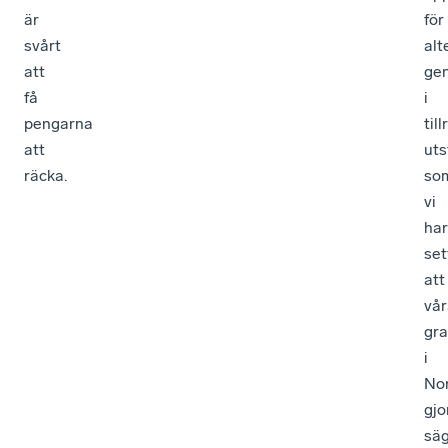
är
för
svårt
alt
att
ge
få
i
pengarna
till
att
uts
räcka.
so
vi
har
set
att
vår
gra
i
No
gjo
sä