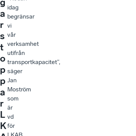
g
idag
a
begränsar
r
vi
s
vår
verksamhet
t
utifrån
o
transportkapacitet”,
p
säger
p
Jan
Moström
a
som
r
är
L
vd
K
för
LKAB.