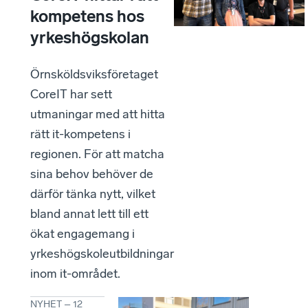
kompetens hos
yrkes­högskolan
Örnsköldsviksföretaget
CoreIT har sett
utmaningar med att hitta
rätt it-kompetens i
regionen. För att matcha
sina behov behöver de
därför tänka nytt, vilket
bland annat lett till ett
ökat engagemang i
yrkeshögskoleutbildningar
inom it-området.
NYHET
–
12