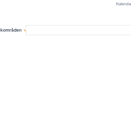
Kalenda
kområden
Medlemskap
Rapporter och remissva