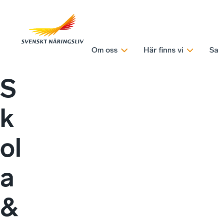
Om oss
Här finns vi
Sa
S
k
ol
a
&