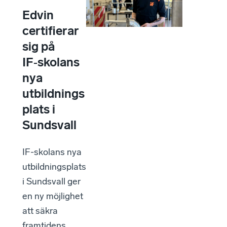
Edvin
certifierar
sig på
IF‑skolans
nya
utbildnings
plats i
Sundsvall
IF-skolans nya
utbildningsplats
i Sundsvall ger
en ny möjlighet
att säkra
framtidens