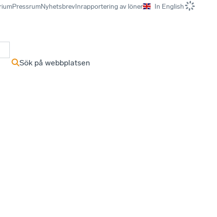
rium
Pressrum
Nyhetsbrev
Inrapportering av löner
In English
r
Sök på webbplatsen