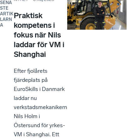
SENA
STE
Praktisk
ARTIK
LARN
kompetens i
A
fokus när Nils
laddar för VM i
Shanghai
Efter fjolårets
fjärdeplats på
EuroSkills i Danmark
laddar nu
verkstadsmekanikern
Nils Holm i
Östersund för yrkes-
VM i Shanghai. Ett